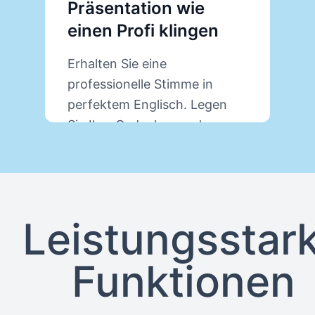
Präsentation wie
P
einen Profi klingen
V
Erhalten Sie eine
U
professionelle Stimme in
O
perfektem Englisch. Legen
s
Sie Ihre Gedanken und
P
Erklärungen dar, wir erledigen
a
den Rest.
Erfahren Sie mehr über
PresenterGPT
Leistungsstar
Funktionen