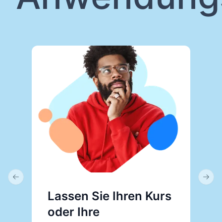
Previous slide
Next 
Lassen Sie Ihren Kurs
V
oder Ihre
P