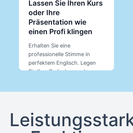
Lassen Sie Ihren Kurs
V
oder Ihre
P
Präsentation wie
P
einen Profi klingen
V
Erhalten Sie eine
U
professionelle Stimme in
O
perfektem Englisch. Legen
s
Sie Ihre Gedanken und
P
Erklärungen dar, wir erledigen
a
den Rest.
Erfahren Sie mehr über
PresenterGPT
Leistungsstar