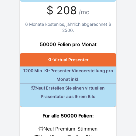
$
208
/mo
6 Monate kostenlos, jährlich abgerechnet
$
2500
.
50000 Folien pro Monat
KI-Virtual Presenter
1200 Min. KI-Presenter Videoerstellung pro
Monat inkl.
💥Neu! Erstellen Sie einen virtuellen
Präsentator aus Ihrem Bild
Für alle 50000 Folien:
💥Neu! Premium-Stimmen