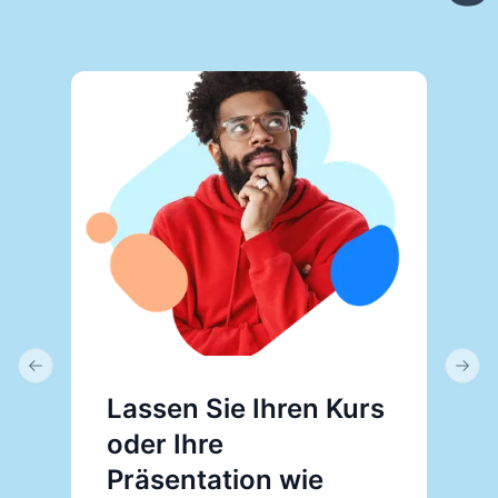
Previous slide
Next 
Lassen Sie Ihren Kurs
V
oder Ihre
P
Präsentation wie
P