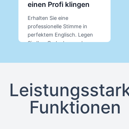
einen Profi klingen
V
Erhalten Sie eine
U
professionelle Stimme in
O
perfektem Englisch. Legen
s
Sie Ihre Gedanken und
P
Erklärungen dar, wir erledigen
a
den Rest.
Erfahren Sie mehr über
PresenterGPT
Leistungsstar
Funktionen