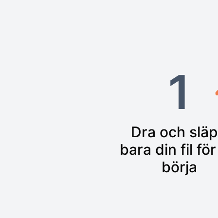
1
Dra och slä
bara din fil för
börja