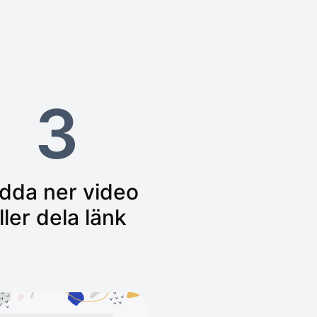
3
dda ner video
ller dela länk