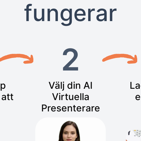
fungerar
2
pp
Välj din AI
La
 att
Virtuella
e
Presenterare