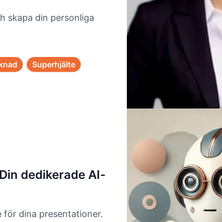
h skapa din personliga
knad
Superhjälte
Din dedikerade AI-
 för dina presentationer.