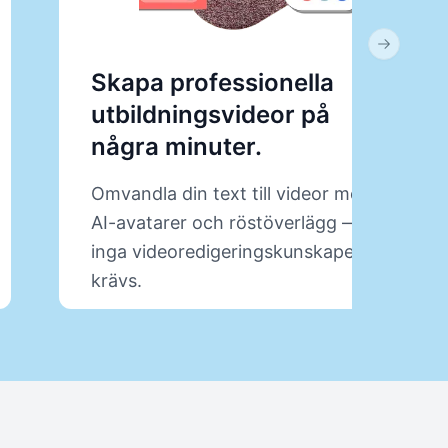
Next slid
Skapa professionella
utbildningsvideor på
några minuter.
Omvandla din text till videor med
AI-avatarer och röstöverlägg —
inga videoredigeringskunskaper
krävs.