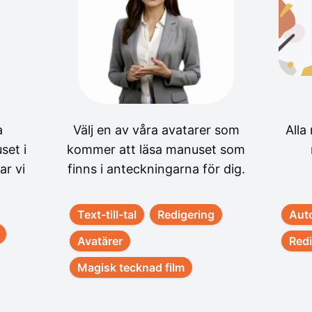
a
Välj en av våra avatarer som
Alla
set i
kommer att läsa manuset som
ar vi
finns i anteckningarna för dig.
Text-till-tal
Redigering
Aut
Avatärer
Redi
Magisk tecknad film