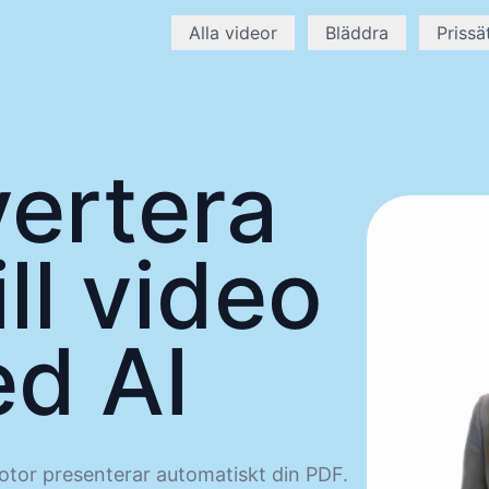
Alla videor
Bläddra
Prissä
ertera
ll video
d AI
tor presenterar automatiskt din PDF.