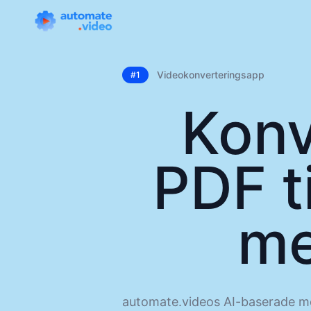
Videokonverteringsapp
#1
Konv
PDF ti
me
automate.videos AI-baserade mo