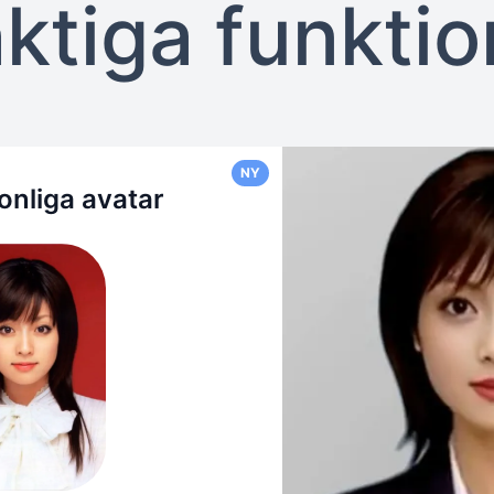
ktiga funktio
NY
onliga avatar