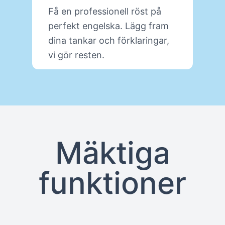
Få en professionell röst på
F
perfekt engelska. Lägg fram
o
dina tankar och förklaringar,
s
vi gör resten.
p
e
Lär dig mer om PresenterGPT
Mäktiga
funktioner