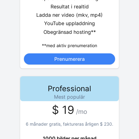
Resultat i realtid
Ladda ner video (mkv, mp4)
YouTube uppladdning
Obegränsad hosting**
**med aktiv prenumeration
Prenumerera
Professional
Mest populär
$
19
/mo
6 månader gratis, faktureras årligen
$
230
.
1000 bilder per månad