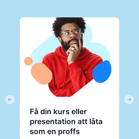
Previous slide
Next 
Få din kurs eller
O
presentation att låta
P
som en proffs
p