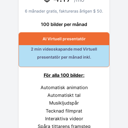
6 månader gratis, faktureras årligen
$
50
.
100 bilder per månad
AI Virtuell presentatör
2 min videoskapande med Virtuell
presentatör per månad inkl.
För alla 100 bilder:
Automatisk animation
Automatiskt tal
Musikljudspår
Tecknad filmprat
Interaktiva videor
Spåra tittarens framsteg