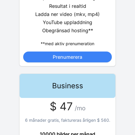
Resultat i realtid
Ladda ner video (mkv, mp4)
YouTube uppladdning
Obegränsad hosting**
**med aktiv prenumeration
Prenumerera
Business
$
47
/mo
6 månader gratis, faktureras årligen
$
560
.
10000 bilder per månad