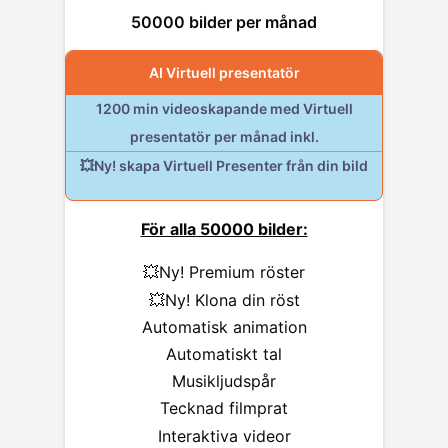
50000 bilder per månad
AI Virtuell presentatör
1200 min videoskapande med Virtuell
presentatör per månad inkl.
💥Ny! skapa Virtuell Presenter från din bild
För alla 50000 bilder:
💥Ny! Premium röster
💥Ny! Klona din röst
Automatisk animation
Automatiskt tal
Musikljudspår
Tecknad filmprat
Interaktiva videor