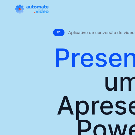
Aplicativo de conversão de vídeo
#1
Presen
um
Apres
Powe