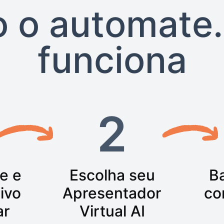
 o automate.
funciona
2
e e
Escolha seu
Ba
ivo
Apresentador
co
ar
Virtual AI