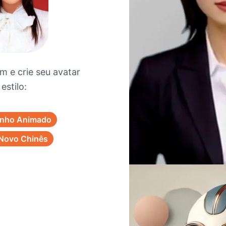
 e crie seu avatar
estilo:
nho Animado
Novo Chinês