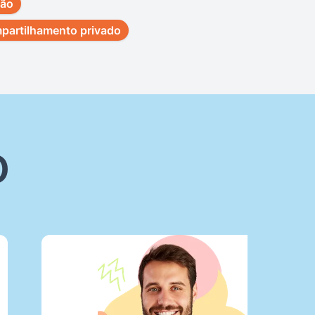
ção
partilhamento privado
o