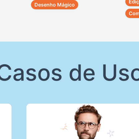
Edi
Desenho Mágico
Com
Casos de Us