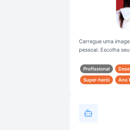
Carregue uma imagem
pessoal. Escolha seu 
Profissional
Dese
Super-herói
Ano 