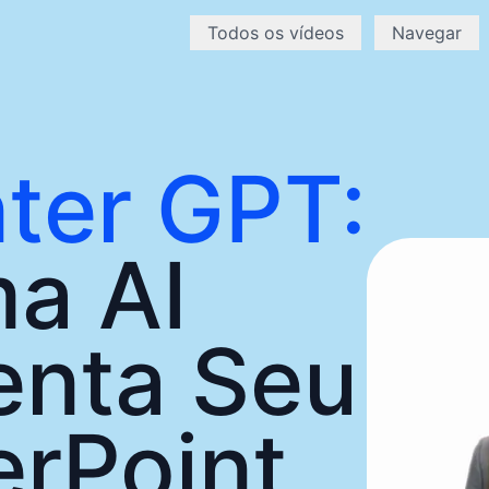
Todos os vídeos
Navegar
ter GPT:
a AI
enta Seu
rPoint