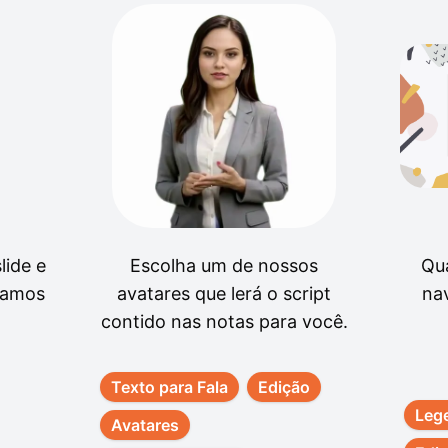
lide e
Escolha um de nossos
Qu
imamos
avatares que lerá o script
na
contido nas notas para você.
Texto para Fala
Edição
Leg
Avatares