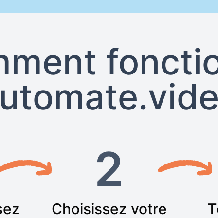
ment foncti
utomate.vid
2
sez
Choisissez votre
T