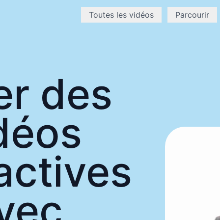
Toutes les vidéos
Parcourir
er des
déos
actives
vec