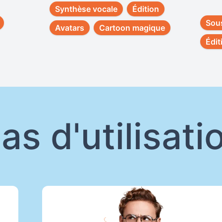
Synthèse vocale
Édition
Sous
Avatars
Cartoon magique
Édit
as d'utilisati