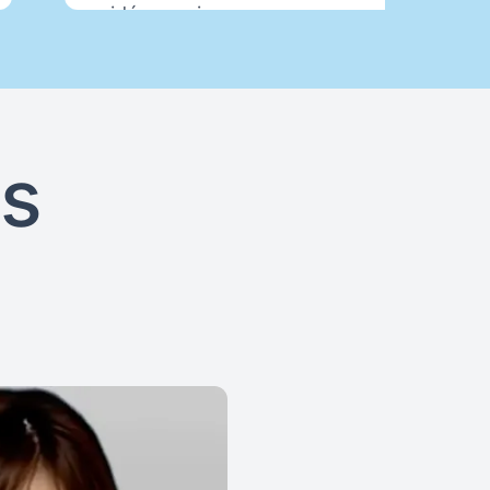
vidéo requise.
és