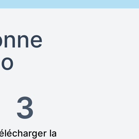
onne
eo
3
élécharger la