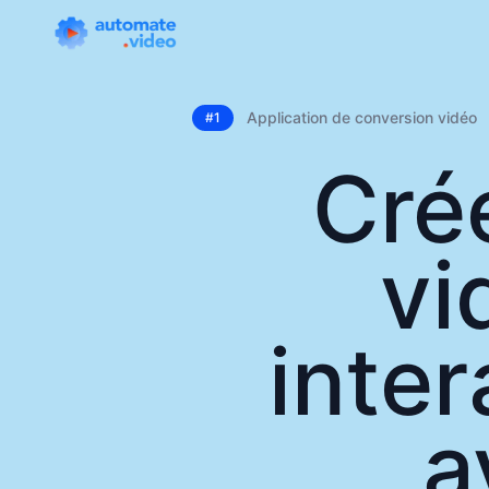
Application de conversion vidéo
#1
Cré
vi
inter
a