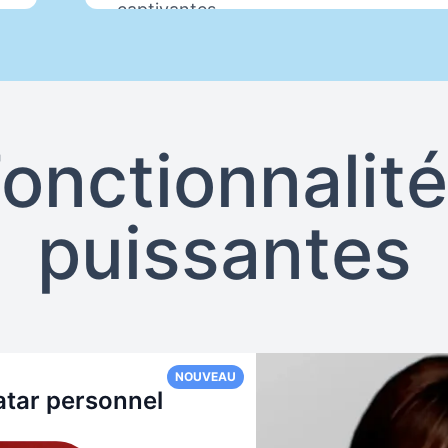
captivantes
onctionnalit
puissantes
NOUVEAU
atar personnel