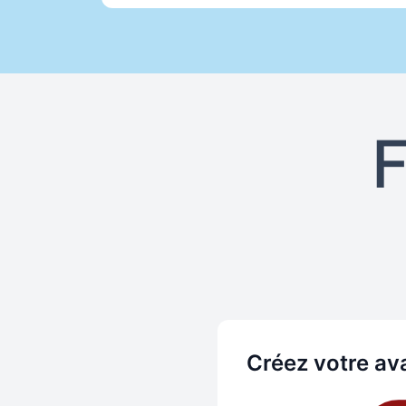
En savoir plus sur PresenterGPT
F
Créez votre av