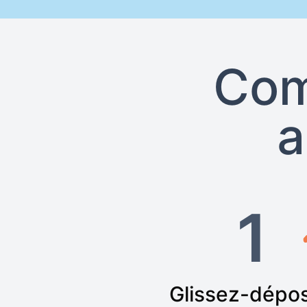
Com
a
1
Glissez-dépo