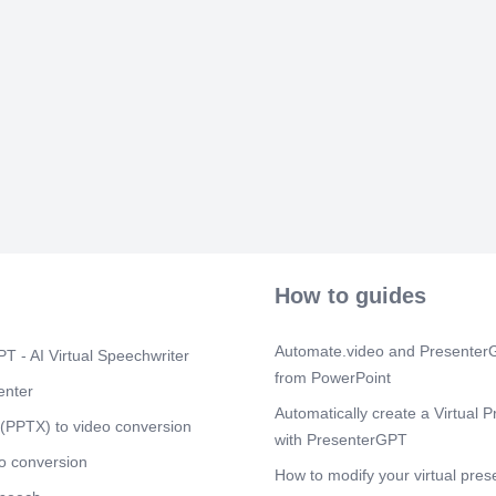
zadawania pyt
audio. System
wskazówki do
promptów w c
slajdzie znajd
uczy, jak bez
bez ryzyka hal
będziemy miel
jakie ten sys
słuchania i ko
możliwości G
Scene 3
(4m
[Audio] Dzisi
zaawansowaneg
How to guides
rewolucjonizu
wykorzystanie
semantycznego
Automate.video and PresenterG
T - AI Virtual Speechwriter
identyfikacja
from PowerPoint
ten jest szcz
enter
akademickim i
Automatically create a Virtual P
mechanizmy d
(PPTX) to video conversion
with PresenterGPT
konfabulacji 
o conversion
bazie źródeł.
How to modify your virtual pres
narzędziem dl