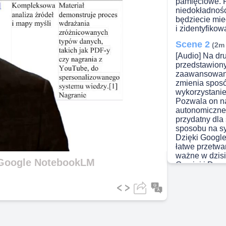
pamięciowe. P
niedokładnoś
będziecie mi
i zidentyfiko
Scene 2
(2m
[Audio] Na dru
przedstawion
zaawansowany 
zmienia sposó
wykorzystanie
Pozwala on na
autonomiczne 
przydatny dla 
sposobu na sy
Dzięki Google
łatwe przetwar
ważne w dzisi
Google NotebookLM
Gemini i Deep
badanie, wpro
tego, specjali
prezentujące 
egzaminów or
książek. Wart
generowania 