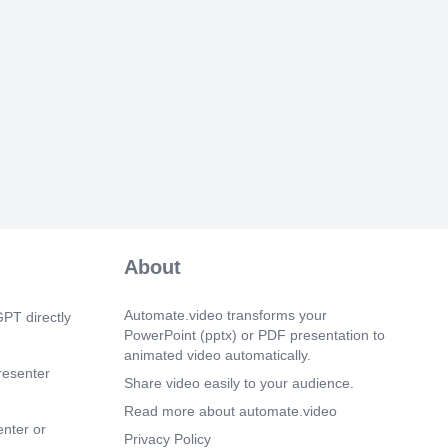
ań przy wykorzystaniu materiałów
 ten oferuje również wartościowe
tyczące optymalnego zadawania
elu budowy bazy wiedzy. Na ostatnim
uje się poradnik krok po kroku, który
piecznie korzystać z Google NotebookLM
ucynacji. W trakcie prezentacji
i okazję poznać wszystkie możliwości,
tem oferuje. Zachęcam do dalszego
rzystania z otwierających się przed nami
oogle NotebookLM.".
 0s)
aj omówimy potencjał NotebookLM -
o systemu sztucznej inteligencji, który
About
je przetwarzanie wiedzy poprzez
 pozyskiwania informacji i środowiska
. Dzięki temu możliwa jest dokładna
Automate.video transforms your
PT directly
 danych i autonomiczne badania. System
PowerPoint (pptx) or PDF presentation to
ególnie przydatny w środowisku
animated video automatically.
 biznesowym, co pokazują liczne
resenter
ziałania zapewniające uniknięcie
Share video easily to your audience.
odpowiedzi dzięki ściśle zakotwiczonej
Read more about automate.video
 NotebookLM jest niezwykle ważnym
enter or
a osób pracujących pod presją czasu i
Privacy Policy