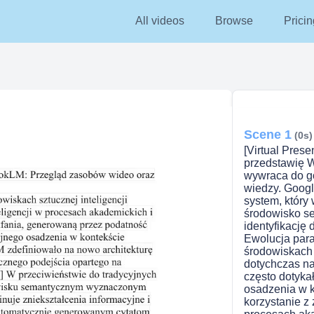
All videos
Browse
Pricin
Scene 1
(0s)
[Virtual Prese
przedstawię W
wywraca do g
wiedzy. Goog
system, który
środowisko s
identyfikację
Ewolucja par
środowiskach 
dotychczas na
często dotyka
osadzenia w k
korzystanie 