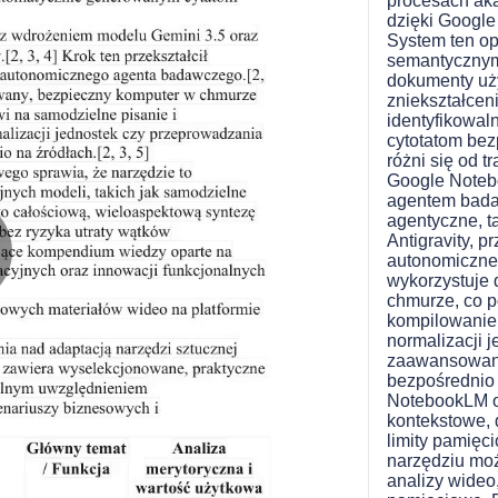
procesach aka
dzięki Google
System ten o
semantycznym
dokumenty uż
zniekształcen
identyfikowa
cytotatom bez
różni się od t
Google Noteb
agentem bada
agentyczne, t
Antigravity, 
autonomiczne
wykorzystuje
lay
chmurze, co p
kompilowanie
normalizacji 
zaawansowany
bezpośrednio
ideo
NotebookLM of
kontekstowe,
limity pamięc
narzędziu mo
analizy wideo