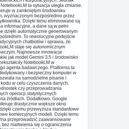
demickich i korporacyjnych. Jednak
 NotebookLM ta sytuacja uległa zmianie.
peruje w zamkniętym środowisku
, wyznaczonym bezpośrednio przez
ytkownika. Dzięki temu eliminowane są
ia informacyjne, a dane są w pełni
lne dzięki automatycznie generowanym
pośrednim. To rewolucyjne podejście
radycyjnych chatbotów i sprawia, że
ookLM staje się autonomicznym
wczym. Najnowsze innowacje
akie jak model Gemini 3.5 i środowisko
przekształciły NotebookLM w
go agenta badawczego. Platforma ta
 dedykowany i bezpieczny komputer w
ozwala na samodzielne pisanie i
 kodu w celu czyszczenia danych,
jednostek czy przeprowadzania
ch operacji statystycznych
 na źródłach. Dodatkowo, Google
eruje drastycznie większe okno
 dzięki czemu przewyższa standardowe
iowe komercyjnych modeli. Dzięki temu
żna przeprowadzić zaawansowane
, bez martwienia się o ograniczenia