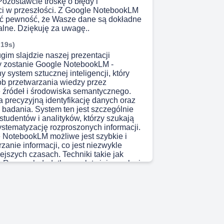
ozostawcie troskę o błędy i
ci w przeszłości. Z Google NotebookLM
eć pewność, że Wasze dane są dokładne
walne. Dziękuję za uwagę..
 19s)
gim slajdzie naszej prezentacji
y zostanie Google NotebookLM -
system sztucznej inteligencji, który
b przetwarzania wiedzy przez
 źródeł i środowiska semantycznego.
 precyzyjną identyfikację danych oraz
badania. System ten jest szczególnie
studentów i analityków, którzy szukają
stematyzację rozproszonych informacji.
 NotebookLM możliwe jest szybkie i
zanie informacji, co jest niezwykle
ejszych czasach. Techniki takie jak
 Research dodatkowo ułatwiają naukę i
wadzając strukturę do procesu. Oprócz
ści z Polski przygotowali wideo,
techniki optymalizacji przygotowań do
az szybkiego streszczania obszernych
o również zwrócić uwagę na możliwość
interaktywnych podcastów oraz