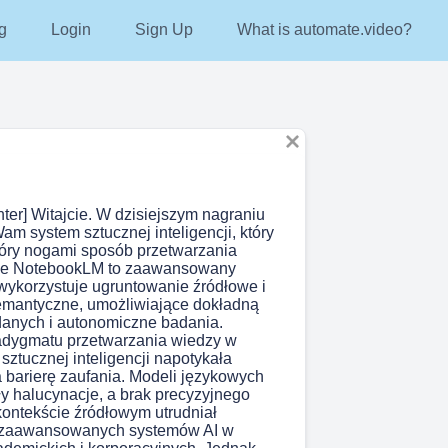
g
Login
Sign Up
What is automate.video?
nter] Witajcie. W dzisiejszym nagraniu
am system sztucznej inteligencji, który
óry nogami sposób przetwarzania
le NotebookLM to zaawansowany
 wykorzystuje ugruntowanie źródłowe i
emantyczne, umożliwiające dokładną
 danych i autonomiczne badania.
adygmatu przetwarzania wiedzy w
sztucznej inteligencji napotykała
 barierę zaufania. Modeli językowych
ły halucynacje, a brak precyzyjnego
ontekście źródłowym utrudniał
z zaawansowanych systemów AI w