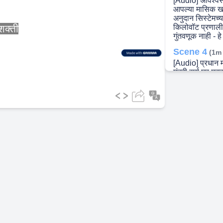
[Audio] अविश्
आपल्या मासिक खर
अनुदान सिस्टेम
ideo
शक्ती
किलोवॉट प्रणाली
गुंतवणूक नाही - ह
Scene 4
(1m
[Audio] प्रधान मंत
मंत्री सूर्य घर म
विद्युत प्रदान क
(महाराष्ट्र स्टेट
अतिरिक्त आय मिळ
देऊ - २ लाख रुपये
Scene 5
(1m
[Audio] आमची व्
डिজाइन केलेली प
व्यावसायिक पॅनल
केलेली मजबूत प्
अत्याधुनिक सौर प
आपूर्ती - दक्ष आ
Scene 6
(2m
[Audio] व्हीएस इ
अनुमोदित लाइसेंस 