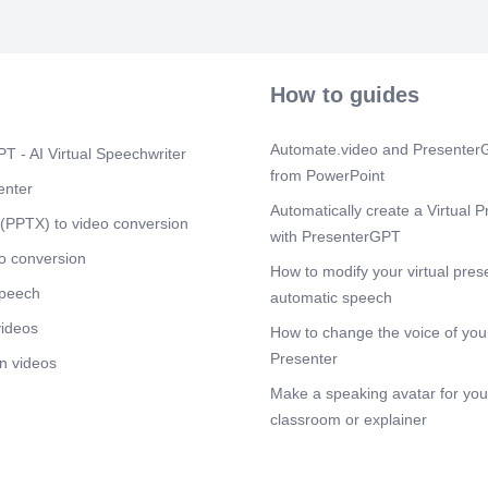
प्रमाणपत्र आणि ला
आमचे अनुभवी तंत्
वारंटी सौर पॅनलवर 
वारंटी..
How to guides
Scene 7
(2m
[Audio] आपल्या स
सल्ला आमच्या विश
Automate.video and PresenterG
T - AI Virtual Speechwriter
आपल्या संपत्तीसा
from PowerPoint
आम्हाला सब काही
enter
Automatically create a Virtual P
Scene 8
(2m
(PPTX) to video conversion
with PresenterGPT
[Audio] सौर ऊर्ज
रुपये बचा करा. आप
o conversion
How to modify your virtual pres
उत्सर्जन कमी करा 
speech
विद्युत मंहाइ यापा
automatic speech
वाढ सौर ऊर्जा प्
videos
How to change the voice of your
Scene 9
(3m
Presenter
n videos
[Audio] आजच संप
Make a speaking avatar for your
करा आणि तत्काल
मुक्त सल्ला उपलब्
classroom or explainer
परामर्श आज ही बु
Scene 10
(3