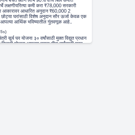
वसनीय बचत आणि लाभ 90% वीज बिल कपात
्चे लक्षणीयरित्या कमी करा ₹78,000 सरकारी
च्या आकारावर आधारित अनुदान ₹60,000 2
 छोट्या घरांसाठी विशेष अनुदान सौर ऊर्जा केवळ एक
े आपल्या आर्थिक भविष्यातील गुंतवणूक आहे..
 5s)
्री सूर्य घर योजना ३० वर्षांसाठी मुक्त विद्युत प्रधान
ुक्त बिजली योजना आपल्या घरास तीस वर्षांसाठी मुक्त
रते अतिरिक्त आय अतिरिक्त विद्युत एमएसईडीसीएल
 इलेक्ट्रिसिटी डिस्ट्रिब्यूशन कंपनी) ला परत विकून
वा. आम्ही सहकारी बँकांसह सरल वित्तपोषण सुविधा
 पर्यंत लोन उपलब्ध..
 34s)
यापक सेवांची श्रृंखला आवासीय सौर पॅनल घरांसाठी
्रणाली आपल्या छतावर स्थापित केली जाते.
 मोठ्या ऑफिस आणि कारखान्यांसाठी कस्टमाइज
रणाली. सौर पंप शेती आणि औद्योगिक उपयोगासाठी
ंप तंत्रज्ञान सौर जल हीटर गरम पाण्याची निरंतर
णि किफायतशीर..
 3s)
लेक्ट्रो एंटरप्राइजेस का निवडा? 1.सरकार
प्राप्त विद्युत ठेकेदार आम्हाला सरकारकडून योग्य