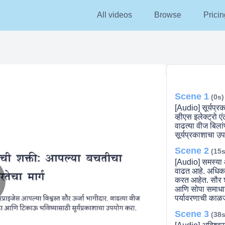
All videos
Browse
Pricin
Scene 1
(0s)
[Audio] सूर्यप्र
व्हीएस इलेक्ट्रो 
वाढत्या वीज बिला
सूर्यप्रकाशाचा उ
Scene 2
(15s
[Audio] समस्या 
वाढत आहे. अधिकत
करत आहेत. सौर शक
आणि सोपा समाधा
lay
पर्यावरणाची काळज
Scene 3
(38s