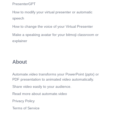
Scene 7
(3m 16s)
PresenterGPT
[Audio] VPH Tratamiento Verrugas genitales:
Medicamentos tópicos. Procedimientos
How to modify your virtual presenter or automatic
quirúrgicos y otros: Crioterapia: Congelación con
speech
nitrógeno líquido. Electro cauterización: Quemar
las verrugas con corriente eléctrica. Extirpación
How to change the voice of your Virtual Presenter
quirúrgica: Eliminación de las verrugas mediante
Make a speaking avatar for your bitmoji classroom or
cirugía. Cirugía láser: Utilización de un láser para
eliminar las verrugas. Lesiones precancerosas: Si
explainer
las pruebas de Papanicolaou o VPH indican
cambios celulares precancerosos (displasia), el
tratamiento es fundamental para prevenir el
desarrollo de cáncer. Las opciones incluyen
About
procedimientos para extirpar o destruir las células
anormales, como la criocirugía, la escisión
electroquirúrgica con asa (LEEP) o la conización.
Automate.video transforms your PowerPoint (pptx) or
Cáncer relacionado con VPH: El tratamiento
PDF presentation to animated video automatically.
dependerá del tipo y la etapa del cáncer, y puede
incluir cirugía, radioterapia y/o quimioterapia..
Share video easily to your audience.
Scene 8
Read more about automate.video
(4m 18s)
Gracias.
Privacy Policy
Terms of Service