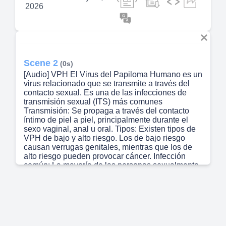
2026
Scene 2
(0s)
[Audio] VPH El Virus del Papiloma Humano es un
virus relacionado que se transmite a través del
contacto sexual. Es una de las infecciones de
transmisión sexual (ITS) más comunes
Transmisión: Se propaga a través del contacto
íntimo de piel a piel, principalmente durante el
sexo vaginal, anal u oral. Tipos: Existen tipos de
VPH de bajo y alto riesgo. Los de bajo riesgo
causan verrugas genitales, mientras que los de
alto riesgo pueden provocar cáncer. Infección
común: La mayoría de las personas sexualmente
activas contraen el VPH en algún momento de
sus vidas.
Scene 3
(42s)
[Audio] VPH Tipos de VPH Los tipos de VPH se
clasifican en dos categorías principales: VPH de