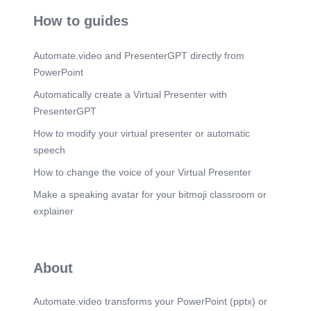
Scene 12
(2m 27s)
How to guides
SMPN 3 Parungpanjang_Samsudin,S.Pd. 3.
Penutup Pada bagian ini berisi berbagai saran,
ajakan, maupun pertimbangan sekaligus
Automate.video and PresenterGPT directly from
penguatan untuk mempengaruhi
pendengar/pembaca agar yakin dengan pendapat
PowerPoint
yang telah dikemukakan oleh penulis, dengan
ditutup dengan salam penutup..
Automatically create a Virtual Presenter with
PresenterGPT
Scene 13
(2m 41s)
Mendengarkan ( menyimak ) isi pidato. Langkah-
How to modify your virtual presenter or automatic
Langkah Menyimpulkan Isi Teks Pidato Persuasif.
speech
Scene 14
(2m 56s)
How to change the voice of your Virtual Presenter
SMPN 3 Parungpanjang_Samsudin,S.Pd.
Make a speaking avatar for your bitmoji classroom or
Scene 15
(3m 4s)
explainer
SMPN 3 Parungpanjang_Samsudin,S.Pd.
Scene 16
(3m 13s)
Ciri Kebahasaan Teks Pidato Persuasif.
About
Nominalisasi /Pembendaan.
Automate.video transforms your PowerPoint (pptx) or