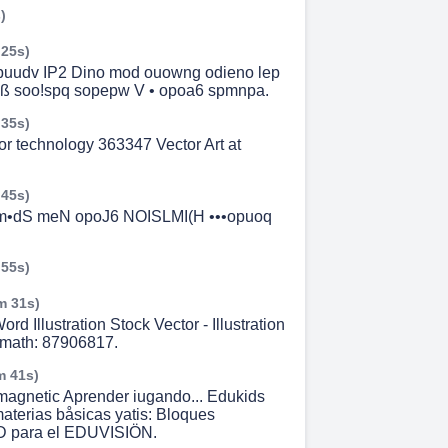
)
 25s)
apuudv IP2 Dino mod ouowng odieno lep
ß soo!spq sopepw V • opoa6 spmnpa.
 35s)
or technology 363347 Vector Art at
 45s)
•dS meN opoJ6 NOISLMI(H •••opuoq
 55s)
m 31s)
rd Illustration Stock Vector - Illustration
, math: 87906817.
m 41s)
magnetic Aprender iugando... Edukids
materias båsicas yatis: Bloques
D para el EDUVISIÖN.