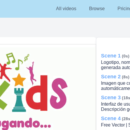
All videos
Browse
Pricin
Scene 1
(0s)
Logotipo, nom
generada aut
Scene 2
(8s)
Imagen que co
automáticame
Scene 3
(18s
Interfaz de us
Descripción 
Scene 4
(28s
Free Vector | 