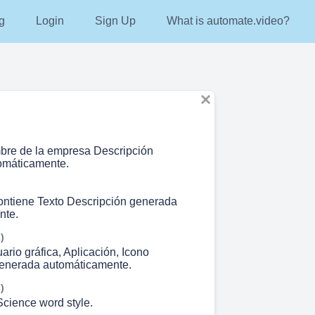
g
Login
Sign Up
What is automate.video?
bre de la empresa Descripción
omáticamente.
ntiene Texto Descripción generada
nte.
)
uario gráfica, Aplicación, Icono
generada automáticamente.
)
Science word style.