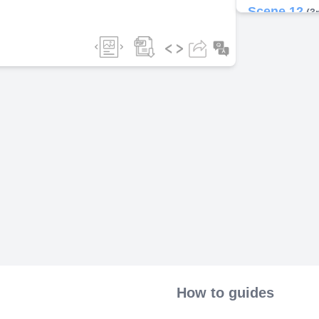
Scene 12
(3
Scene 13
(4
EDUKIDS 5.t0
gratis: 1 Bui
Scene 14
(4
Fd AAds EDUK
Recibe gratis
Scene 15
(4
Scene 16
(5
Scene 17
(5
EdukidS} Eduk
de ing16s Rec
para el aula
Scene 18
(5
Edutid» Ittra•
Recibe gratis
How to guides
Scene 19
(5