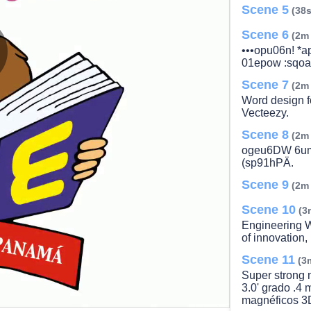
Scene 5
(38s
Scene 6
(2m
•••opu06n! *
01epow :sqoa
lay
Scene 7
(2m
Word design f
Vecteezy.
Scene 8
(2m
ideo
ogeu6DW 6um
(sp91hPÄ.
Scene 9
(2m
Scene 10
(3
Engineering Wo
of innovation
Scene 11
(3
Super strong 
3.0' grado .4 
magnéficos 3