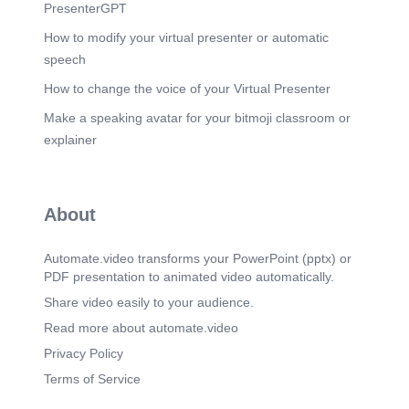
(2m 5s)
PresenterGPT
[Audio] La comunidad de San Bernardo es
conocida por su diversidad cultural y su
How to modify your virtual presenter or automatic
compromiso con la justicia social. Sin embargo,
speech
también ha sido objeto de críticas por sus políticas
de admisión selectivas y su falta de transparencia
How to change the voice of your Virtual Presenter
en la toma de decisiones. La pregunta es si es
Make a speaking avatar for your bitmoji classroom or
posible ser neutral en una comunidad como esta,
o si cada decisión que se tome implica una toma
explainer
de posición política y ética..
About
Automate.video transforms your PowerPoint (pptx) or
PDF presentation to animated video automatically.
Share video easily to your audience.
Read more about automate.video
Privacy Policy
Terms of Service