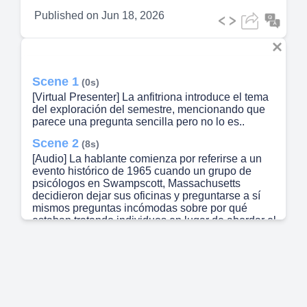
Published on
Jun 18, 2026
Scene 1
(0s)
[Virtual Presenter] La anfitriona introduce el tema
del exploración del semestre, mencionando que
parece una pregunta sencilla pero no lo es..
Scene 2
(8s)
[Audio] La hablante comienza por referirse a un
evento histórico de 1965 cuando un grupo de
psicólogos en Swampscott, Massachusetts
decidieron dejar sus oficinas y preguntarse a sí
mismos preguntas incómodas sobre por qué
estaban tratando individuos en lugar de abordar el
problema más amplio de la comunidad. Esto
marcó la base del campo de la psicología de la
comunidad. La hablante luego cambia el foco
hacia América Latina, destacando las
contribuciones de figuras como Maritza Montero y
Orlando Fals Borda que transformaron esta
primera investigación en acción, enfatizando la