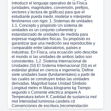
introducir el lenguaje operativo de la Física
(unidades, magnitudes, conversión, prefijos,
vectores y lectura de gráficas) para que el
estudiante pueda medir, modelar e interpretar
fenómenos con rigor. 1. Sistemas de unidades
1.1. Concepto y propósito Un sistema de
unidades es un conjunto coherente y
estandarizado de unidades de medida para
expresar magnitudes físicas. Su propósito es
garantizar que una medición sea reproducible y
comparable entre laboratorios, países e
industrias. En Física, una ecuación solo describe
el mundo si las unidades de ambos lados son
consistentes. 1.2. Sistema Internacional de
Unidades (SI) El Sistema Internacional (SI) es el
estándar global en ciencia e ingeniería. Define
siete unidades base (fundamentales) a partir de
las cuales se construyen todas las unidades
derivadas. Magnitud base Unidad Símbolo
Longitud metro m Masa kilogramo kg Tiempo
segundo s Corriente eléctrica ampere A
Temperatura kelvin K Cantidad de sustancia mol
mol Intensidad luminosa candela cd
Convenciones de escritura (recomendación
académica): (i) escribir un espacio entre el