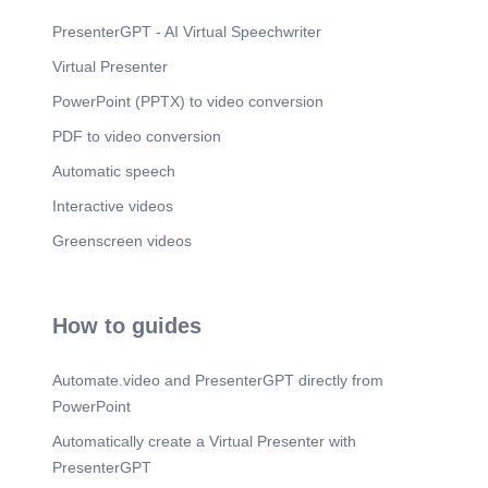
Scene 7
(1m 0s)
PresenterGPT - AI Virtual Speechwriter
THANK YOU THANK YOU.
Virtual Presenter
PowerPoint (PPTX) to video conversion
PDF to video conversion
Automatic speech
Interactive videos
Greenscreen videos
How to guides
Automate.video and PresenterGPT directly from
PowerPoint
Automatically create a Virtual Presenter with
PresenterGPT