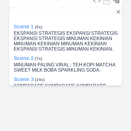
Scene 1
(0s)
EKSPANSI STRATEGIS EKSPANSI STRATEGIS
EKSPANSI STRATEGIS MINUMAN KEKINIAN
MINUMAN KEKINIAN MINUMAN KEKINIAN
EKSPANSI STRATEGIS MINUMAN KEKINIAN.
Scene 2
(7s)
MINUMAN PALING VIRAL : TEH KOPI MATCHA
SWEET MILK BOBA SPARKLING SODA.
Scene 3
(14s)
KOMPARATIF KOMPARATIF KOMPARATIF
KOMPARATIF TEH KOPI LAIN2 (+) Peminat lebih
banyak Harga paling terjangkau (-) Variant baru
susah dipasarkan Pesaing / Booth lain sudah
sangat banyak (+) Peminat range tengah keatas
variant apa saja masih bisa diminati viral /
kekinian Hobi dengan kurva peminat naik saat ini
/ (hypening) (-) Harga bisa lebih mahal dari
minuman jenis Teh / Lain Pesaing / Booth lain