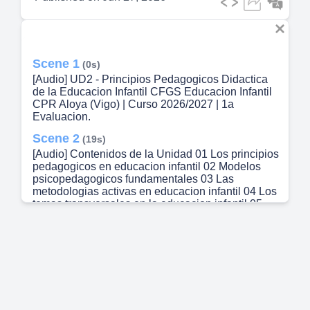
Scene 1
(0s)
[Audio] UD2 - Principios Pedagogicos Didactica
de la Educacion Infantil CFGS Educacion Infantil
CPR Aloya (Vigo) | Curso 2026/2027 | 1a
Evaluacion.
Scene 2
(19s)
[Audio] Contenidos de la Unidad 01 Los principios
pedagogicos en educacion infantil 02 Modelos
psicopedagogicos fundamentales 03 Las
metodologias activas en educacion infantil 04 Los
temas transversales en la educacion infantil 05
Las adaptaciones curriculares en educacion
infantil 06 Integracion de los ODS en la educacion
infantil 07 Experiencias educativas destacadas y
su analisis comparativo.
Scene 3
(49s)
[Audio] 01 Los principios pedagogicos en
educacion infantil Fundamento teorico y practico