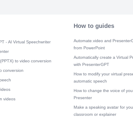
Quand toutes 
cliquer ici!!.
Scene 10
(1
[Audio] 2 Séle
How to guides
diplôme 1 Tant
transmise », p
dossier au fur
Automate.video and PresenterG
T - AI Virtual Speechwriter
from PowerPoint
enter
Automatically create a Virtual P
(PPTX) to video conversion
with PresenterGPT
o conversion
How to modify your virtual pres
speech
automatic speech
videos
How to change the voice of your
Presenter
n videos
Make a speaking avatar for your
classroom or explainer