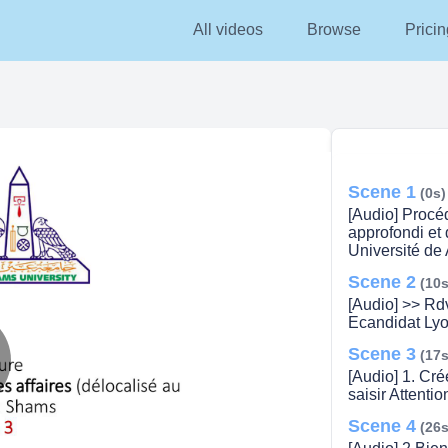
All videos
Browse
Pricin
Scene 1
(0s)
[Audio] Procé
approfondi et 
Université de
Scene 2
(10s
[Audio] >> Rdv
Ecandidat Lyo
Scene 3
(17s
[Audio] 1. Cré
lay
saisir Attenti
Scene 4
(26s