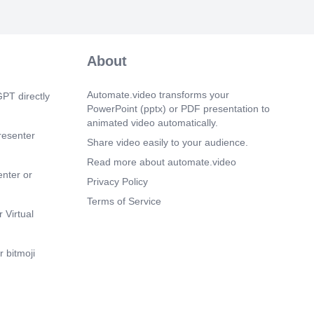
les pièces ont été transmises, bien
m 27s)
ctionner le 3 diplôme Sélectionner le
About
 que la candidature n'est pas «
ossibilité d'y retourner pour compléter le
 et à mesure..
Automate.video transforms your
PT directly
PowerPoint (pptx) or PDF presentation to
animated video automatically.
resenter
Share video easily to your audience.
Read more about automate.video
enter or
Privacy Policy
Terms of Service
 Virtual
 bitmoji