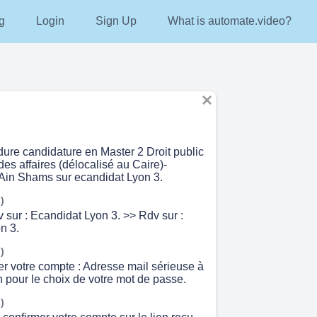
g
Login
Sign Up
What is automate.video?
dure candidature en Master 2 Droit public
des affaires (délocalisé au Caire)-
 Ain Shams sur ecandidat Lyon 3.
)
 sur : Ecandidat Lyon 3. >> Rdv sur :
n 3.
)
er votre compte : Adresse mail sérieuse à
on pour le choix de votre mot de passe.
)