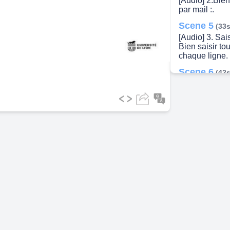
[Audio] 2.Bien
par mail :.
ideo
Scene 5
(33s
[Audio] 3. Sai
Bien saisir to
chaque ligne.
Scene 6
(42s
[Audio] Clique
sur « nouvelle
Scene 7
(49s
[Audio] 4. Se 
cliquez sur fa
choisir dans l
public approfo
Scene 8
(1m
[Audio] 5. bie
Scene 9
(1m
[Audio] 6. Lis
renseignement
la compléter, 