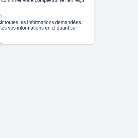
 confirmer votre compte sur le lien reçu
)
sir toutes les informations demandées :
utes vos informations en cliquant sur
)
r sur « nouvelle candidature ». Cliquer
 candidature ».
)
rendre dans Offre de formation : 1 2 1 :
culté de droit M2, puis sur Master 2:
e menu déroulant : M2 Droit public -droit
ndi et des affaires ( Egypte).
 5s)
n confirmer le choix de la formation.
 13s)
te des pièces à fournir : Fiche
s à télécharger sur votre ordinateur pour
puis à téléverser dans votre dossier.