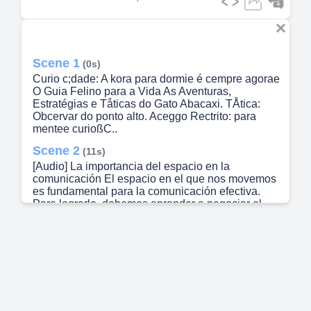
Scene 1
(0s)
Curio c;dade: A kora para dormie é cempre agorae
O Guia Felino para a Vida As Aventuras,
Estratégias e Tåticas do Gato Abacaxi. TÅtica:
Obcervar do ponto alto. Aceggo Rectrito: para
mentee curioßC..
Scene 2
(11s)
[Audio] La importancia del espacio en la
comunicación El espacio en el que nos movemos
es fundamental para la comunicación efectiva.
Para lograrlo, debemos aprender a negociar el
espacio en el que nos movemos. Esto implica
observar y analizar las dinámicas de poder y la
forma en que los demás interactúan con nosotros.
En lugar de gritar o empurrar, debemos buscar
formas de establecer una comunicación efectiva y
respetuosa. Utilizando tácticas y estrategias
adecuadas, podemos crear un ambiente relajado
y acogedor. La mamáe siempre está presente, y la