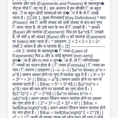
घातांक और घात (Exponents and Powers) के महत्वपूण�
नोट्स नीचे िदए गए हैं। इस अध्याय में हम सीखेंगे िक बहुत
बड़ ी या बहुत छोटी संख्याओं को सं�ेप में कै से िलखा
जाता है। [1] ## 1. मुख्य पिरभाषाएँ (Key Definitions) * घात
(Power): जब िकसी संख्या को उसी संख्या से बार-बार गुणा
िकया जाता है, तो उसे घात के रूप में िलखते हैं। * आधार
(Base) और घातांक (Exponent): यिद हम $a^n$ िलखते
हैं, तो यहाँ a को आधार (Base) और n को घातांक (Exponent
या Index) कहा जाता है। * उदाहरण: 2 × 2 × 2 × 2 = 2⁴
(यहाँ 2 आधार है और 4 घातांक है)। [2] --------------------------
---## 2. घातांक के महत्वपूण� िनयम (Laws of
Exponents) यिद a और b कोई शून्यतर (non-zero)
पूण�ंक हैं और m तथा n पूण�ंक हैं, तो िनम्निलिखत
िनयमों का पालन होता है: | िनयम (Formula) | िनयम का
नाम / िववरण | उदाहरण | |---|---|---| | $a^m \times a^n =
a^$ | समान आधार होने पर गुणा में घातांक जुड़ ते हैं। | 3² × 3⁴
= 3²⁺⁴ = 3⁶ | | $\frac = a^$ | समान आधार होने पर भाग में
घातांक घटते हैं। | $\frac = 5^ = 5^4$ | | $(a^m)^n =
a^$ | घात की घात होने पर घातांकों का गुणा होता है। |
$(2^3)^2 = 2^ = 2^6$ | | $a^m \times b^m =
(ab)^m$ | अलग आधार लेिकन समान घातांक होने पर आधार
का गुणा होता है। | 2³ × 3³ = (2 × 3)³ = 6³ | | $\frac =
\left(\frac\right)^m$ | अलग आधार लेिकन समान घातांक होने
पर भाग होता है। | $\frac = \left(\frac\right)^2 = 2^2$ | |
a⁰ = 1 | िकसी भी संख्या (शून्य को छोड़ कर) की घात 0 होने