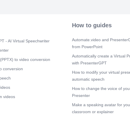
Scene 5
(1m
• Indica las fe
tiempo por el 
trabajador • E
How to guides
superior a 1 
de liquidació
diaria = perio
Automate.video and PresenterG
T - AI Virtual Speechwriter
tenga el mes
from PowerPoint
LIQUIDACIÓN 
enter
de liquidació
Automatically create a Virtual P
domicilio, CIF
(PPTX) to video conversion
with PresenterGPT
seguridad soci
número de afil
o conversion
How to modify your virtual pres
profesional y 
speech
ENCABEZAM
automatic speech
videos
Scene 6
How to change the voice of your
(1m
COMPUESTO
Presenter
n videos
SALARIALES
Make a speaking avatar for your
nómina: dev
LAS CANTID
classroom or explainer
TRABAJADO
Scene 7
(1m