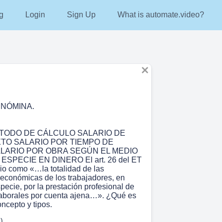
g
Login
Sign Up
What is automate.video?
A NÓMINA.
TODO DE CÁLCULO SALARIO DE
XTO SALARIO POR TIEMPO DE
LARIO POR OBRA SEGÚN EL MEDIO
ESPECIE EN DINERO El art. 26 del ET
rio como «…la totalidad de las
económicas de los trabajadores, en
pecie, por la prestación profesional de
 laborales por cuenta ajena…». ¿Qué es
oncepto y tipos.
)