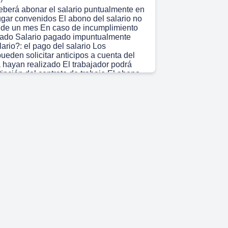
berá abonar el salario puntualmente en
lugar convenidos El abono del salario no
 de un mes En caso de incumplimiento
gado Salario pagado impuntualmente
ario?: el pago del salario Los
ueden solicitar anticipos a cuenta del
a hayan realizado El trabajador podrá
xtinción del contrato de trabajo El abono
dades adeudadas Con abono de una
 de 33 días de salario por año de
isitos para su cobro La demanda se
 mientras exista la relación laboral El
o empresarial debe ser grave y reiterado
 la culpabilidad o no del empresario.
)
LA NÓMINA ENCABEZAMIENTO
 LIQUIDACIÓN DEVENGOS
ES DETERMINACIÓN DE LAS BASES
IÓNA LA SEGURIDAD SOCIAL, LOS
 DE RECAUDACIÓN CONJUNTA, LA
TENCIÓN SUJETA A IRPF Y LA
 DE LA EMPRESA ¿Cómo es una
ctura.