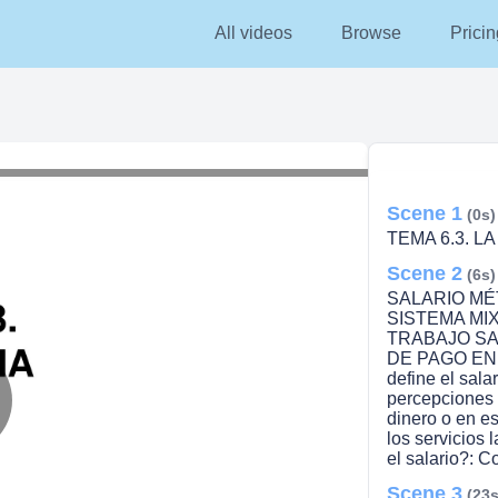
All videos
Browse
Pricin
Scene 1
(0s)
TEMA 6.3. L
Scene 2
(6s)
SALARIO MÉ
SISTEMA MI
TRABAJO SA
DE PAGO EN 
define el sala
percepciones 
dinero o en es
lay
los servicios
el salario?: C
Scene 3
(23s