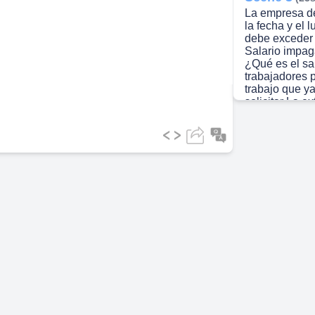
La empresa de
la fecha y el 
ideo
debe exceder
Salario impa
¿Qué es el sal
trabajadores p
trabajo que y
solicitar La e
de las canti
indemnización
servicio Requ
debe presentar
incumplimient
Es indiferente
Scene 4
(48s
PARTES DE 
PERIODO DE
DEDUCCION
DE COTIZAC
CONCEPTOS
BASE DE RE
APORTACIÓN
nómina? Estru