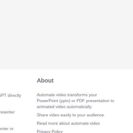
onas interesadas en conocer la situación
evisible de la empresa, tales como las
ón seguidamente: Utilidad Que Obtienen
ios INForMACIÓN CONTABLE
 Tanto actuales como potenciales,
bre todo en el análisis de los resultados
y tendencia), pues de ello depende el
cciones y la percepción de dividendos.
a tratar de mejorar la gestión empresarial
nes retributivas, ya que normalmente su
va a depender de los resultados
s. ACREEDORES Conocer la solvencia
dependerá la recuperación de sus
ENTES Asegurarse la continuidad futura
istradores. TRABAJADORES Valorar la
About
rentabilidad pues de ello dependerá la
e su puesto de trabajo, retribución,
 de promoción, et cetera HACIENDA
Automate.video transforms your
PT directly
 base imponible de los impuestos (IS,
PowerPoint (pptx) or PDF presentation to
r subvenciones, et cetera Tema 1.
animated video automatically.
l análisis de los estados contables 4.
resenter
Share video easily to your audience.
 9s)
Read more about automate.video
álisis y diagnóstico empresarial El
enter or
e la empresa es el aspecto clave del
Privacy Policy