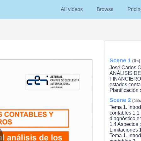
All videos
Browse
Pricin
Scene 1
(0s)
José Carlos 
ANÁLISIS D
FINANCIEROS T
estados conta
Planificación 
Scene 2
(18s
Tema 1. Introd
contables 1.1 
diagnóstico e
1.4 Aspectos p
Limitaciones 
Tema 1. Introd