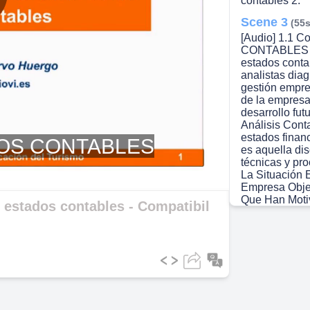
contables 2.
lay
Scene 3
(55s
[Audio] 1.1 
CONTABLES usu
estados conta
analistas diag
ideo
gestión empres
de la empresa 
desarrollo futu
Análisis Cont
estados financ
DOS CONTABLES
es aquella dis
técnicas y pr
La Situación
Empresa Objet
Que Han Motiv
s estados contables - Compatibil
Contable 3. P
A subsanar po
Tema 1. Introd
contables 3.
Scene 4
(1m
[Audio] 1.1 Co
Análisis Conta