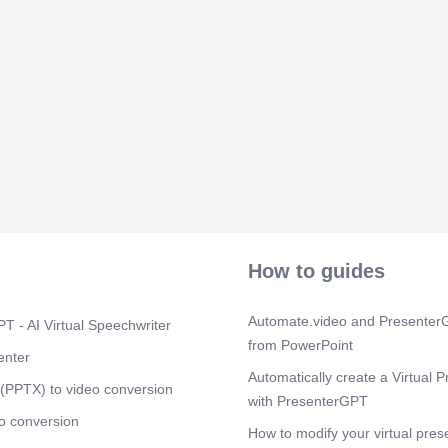
aquellas pers
y evolución pr
que se relaci
De La usuar
PROPIETARIOS
interesados so
(composición 
valor de las a
directivos Par
y por cuestio
remuneración 
empresariale
pues de ello 
créditos. CLI
de sus sumin
How to guides
estabilidad y 
conservación d
posibilidades
Automate.video and PresenterG
T - AI Virtual Speechwriter
Determinar la
IVA), concede
from PowerPoint
enter
Introducción a
Automatically create a Virtual P
(PPTX) to video conversion
Scene 5
(3m
with PresenterGPT
[Audio] 1.2 An
o conversion
How to modify your virtual pres
diagnóstico d