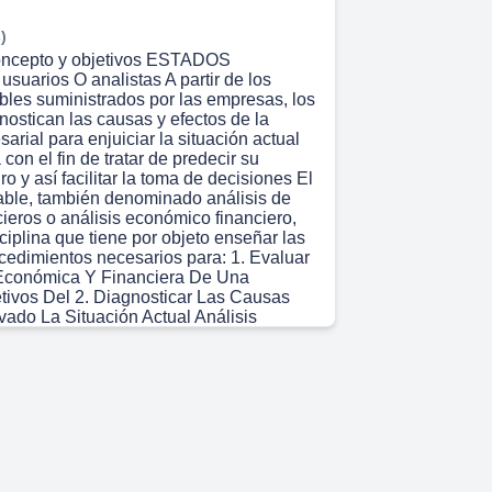
)
Concepto y objetivos ESTADOS
arios O analistas A partir de los
bles suministrados por las empresas, los
nostican las causas y efectos de la
arial para enjuiciar la situación actual
con el fin de tratar de predecir su
ro y así facilitar la toma de decisiones El
able, también denominado análisis de
ieros o análisis económico financiero,
ciplina que tiene por objeto enseñar las
ocedimientos necesarios para: 1. Evaluar
 Económica Y Financiera De Una
ivos Del 2. Diagnosticar Las Causas
ado La Situación Actual Análisis
roponer Medidas Correctoras Orientadas
sibles situaciones DE desequilibrio
ucción al análisis de los estados
 54s)
ncepto y objetivos Las técnicas del
ble son de gran utilidad para todas