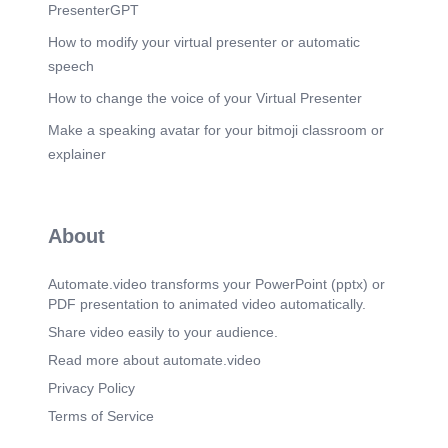
sulla misura strumentale garantisce invece
PresenterGPT
risultati ripetibili e verificabili, comunicazione
trasparente con il cliente, maggiore efficienza
How to modify your virtual presenter or automatic
nella diagnosi e riduzione dei costi complessivi di
speech
riparazione. Il tecnico che padroneggia gli
strumenti di diagnosi non sostituisce componenti:
How to change the voice of your Virtual Presenter
risolve problemi. Questa distinzione è il cuore
Make a speaking avatar for your bitmoji classroom or
della professionalità meccatronica moderna.
Diagnosi basata su dati misurati, non su
explainer
supposizioni Documentazione tracciabile
dell'intervento Fiducia del cliente basata su prove
concrete Riduzione del tasso di "rientro" in
officina.
About
Scene 5
(1m 49s)
UF1 – UNITÀ FORMATIVA 1 Diagnosi Tecnica e
Automate.video transforms your PowerPoint (pptx) or
Strumentale degli Apparati Elettrici/Elettronici La
PDF presentation to animated video automatically.
prima unità formativa introduce il tecnico
all'universo della diagnosi strumentale moderna.
Share video easily to your audience.
Si affrontano i principi fondamentali
Read more about automate.video
dell'elettronica applicata al veicolo, l'uso della
strumentazione professionale e le metodologie di
Privacy Policy
lettura e interpretazione dei dati diagnostici..
Terms of Service
Scene 6
(2m 3s)