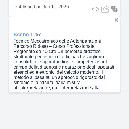
Published on
Jun 11, 2026
Scene 1
(0s)
Tecnico Meccatronico delle Autoriparazioni
Percorso Ridotto – Corso Professionale
Regionale da 40 Ore Un percorso didattico
strutturato per tecnici di officina che vogliono
consolidare e approfondire le competenze nel
campo della diagnosi e riparazione degli apparati
elettrici ed elettronici del veicolo moderno. Il
metodo si basa su un approccio rigoroso: dal
sintomo alla misura, dalla misura
all'interpretazione, dall'interpretazione alla
proposta tecnica..
Scene 2
(17s)
Struttura del Corso Il corso da 40 ore è articolato
in due Unità Formative principali, ciascuna
focalizzata su un aspetto fondamentale della
professione del tecnico meccatronico. Le due