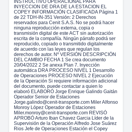
INSTRUCTIVO OPERACIONAL PARA
INYECCION DE DRA DE LA ESTACION EL
COPEY INFORMACIÓN CLASIFICADA Página 1
de 22 TDH-IN-351 Versión: 2 Derechos
reservados para Cenit S.A.S. No se podrá hacer
ninguna reproducción externa, copia o
transmisión digital de este ACT sin autorización
escrita de la compañía. Ningún párrafo podrá ser
reproducido, copiado o transmitido digitalmente
de acuerdo con las leyes que regulan los
derechos de autor. Nº VERSIÓN DESCRIPCIÓN
DEL CAMBIO FECHA 1 Se crea documento
20/04/2022 2 Se anexa Plan 7. Inyección
automática DRA PROCESO NIVEL 1 Desarrollo
de Operaciones PROCESO NIVEL 2 Ejecución
de la Operación Si requiere información adicional
del documento, puede contactar a quien lo
elaboró ELABORÓ Jorge Enrique Galindo Gaitán
Operador Senior de Estaciones
Jorge.galindo@cenit-transporte.com Miler Alfonso
Monroy López Operador de Estaciones
Miler.monroy@cenit-transporte.com REVISÓ
APROBÓ Arturo Iban Chavez Garcia Líder de la
Supervisión de la Operación Alfredo Jose Suárez
Rios Jefe de Operaciones Estación el Copey