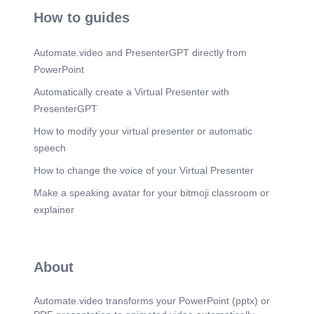
........................................ 7 3.11 Guías de Control y
How to guides
Ventanas Operativas
.........................................................................................
......... 7 3.12 Descripción de Equipos y Sistemas
Automate.video and PresenterGPT directly from
Conectados...................................................................
PowerPoint
.................... 8 4. DOCUMENTOS DE
REFERENCIA
Automatically create a Virtual Presenter with
.........................................................................................
........................... 9 5. DESARROLLO Y
PresenterGPT
DESCRIPCIÓN
How to modify your virtual presenter or automatic
.........................................................................................
.............................. 9 5.1 Descripción Básica del
speech
Sistema
How to change the voice of your Virtual Presenter
.........................................................................................
......................... 9 5.2 Requisitos o precondiciones
Make a speaking avatar for your bitmoji classroom or
…………………………………………………………
……………………………………………………….9
explainer
5.3 Roles y
responsabilidades……………………………………
…………………………………………………………
……….……………10 5.4 Desarrollo de
About
actividades……………………………………………
…………………………………………………………
……………..11 5.5
Automate.video transforms your PowerPoint (pptx) or
Contingencias………………………………………