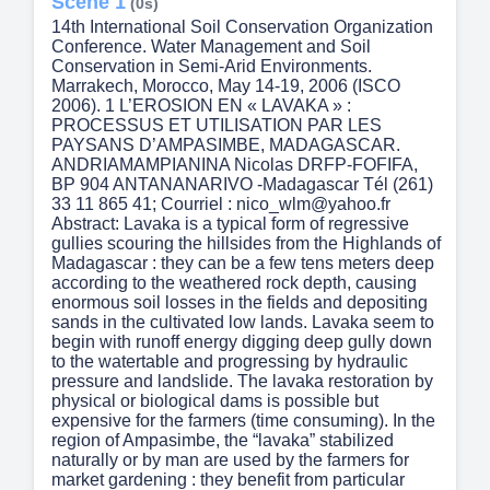
Scene 1
(0s)
14th International Soil Conservation Organization
Conference. Water Management and Soil
Conservation in Semi-Arid Environments.
Marrakech, Morocco, May 14-19, 2006 (ISCO
2006). 1 L’EROSION EN « LAVAKA » :
PROCESSUS ET UTILISATION PAR LES
PAYSANS D’AMPASIMBE, MADAGASCAR.
ANDRIAMAMPIANINA Nicolas DRFP-FOFIFA,
BP 904 ANTANANARIVO -Madagascar Tél (261)
33 11 865 41; Courriel : nico_wlm@yahoo.fr
Abstract: Lavaka is a typical form of regressive
gullies scouring the hillsides from the Highlands of
Madagascar : they can be a few tens meters deep
according to the weathered rock depth, causing
enormous soil losses in the fields and depositing
sands in the cultivated low lands. Lavaka seem to
begin with runoff energy digging deep gully down
to the watertable and progressing by hydraulic
pressure and landslide. The lavaka restoration by
physical or biological dams is possible but
expensive for the farmers (time consuming). In the
region of Ampasimbe, the “lavaka” stabilized
naturally or by man are used by the farmers for
market gardening : they benefit from particular