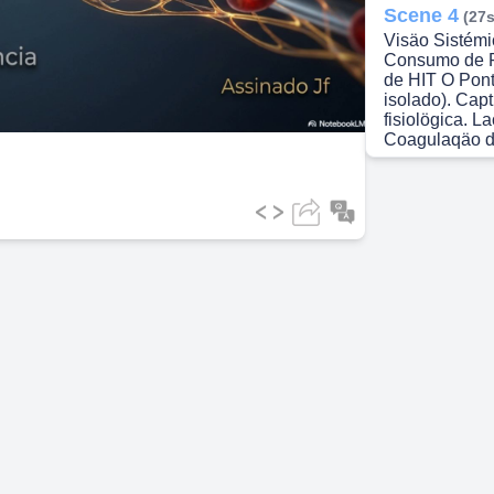
Scene 4
(27s
Visäo Sistém
ideo
Consumo de F
de HIT O Pont
isolado). Cap
fisiolögica. 
Coagulaqäo d
Scene 5
(40s
Lacunas 1 e 2
Celulares Co
pode apresen
fibrinogénio 
silenciosa pa
estrutural. D
disfunqäo qua
mecänicas do 
invisiveis par
Scene 6
(56s
Lacuna 3: A V
HIT Formaqäo 
Dia 3 Dia 4 Di
HIT Näo Se A