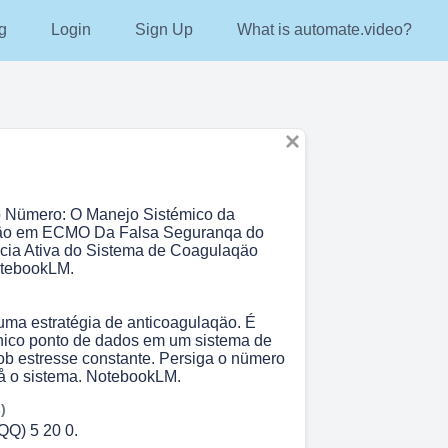
g
Login
Sign Up
What is automate.video?
o Nümero: O Manejo Sistémico da
äo em ECMO Da Falsa Seguranqa do
cia Ativa do Sistema de Coagulaqäo
btebookLM.
ma estratégia de anticoagulaqäo. É
ico ponto de dados em um sistema de
b estresse constante. Persiga o nümero
å o sistema. NotebookLM.
)
QQ) 5 20 0.