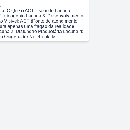
)
ica: O Que o ACT Esconde Lacuna 1:
ibrinogénio Lacuna 3: Desenvolvimento
o Visivel: ACT (Ponto de atendimento
tura apenas uma fraqäo da realidade
Lacuna 2: Disfunqäo Plaquetåria Lacuna 4:
o Oxigenador NotebookLM.
)
: Sangramento Oculto e Fatores
nsumo de Fibrinogénio: Um paciente
tar um ACT terapéutico, mas com
a 80 mg/dL, caminhando de forma
ra um sangramento coagulopåtico
isfunqäo Plaquetåria: Trombocitopenia e
litativa acionadas pelas extremas forgas
circuito säo consequéncias totalmente
a o ensaio de ACT..
)
igiläncia Ativa e o Desenvolvimento da
Silenciosa de Anticorpos Dia 1 Dia 2
a 5 Dia 6 Dia 7 Dia 8 O Dia 9 Dia 10 A
nuncia. Ela Se Desenvolve. A