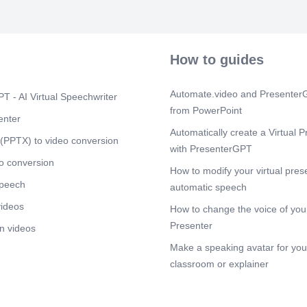
trombocitopen
ocorre ap6s 5
monitoramento
Chave Oculta:
queda repent
How to guides
desenvolvimen
sistémica. N
Automate.video and PresenterG
Scene 7
T - AI Virtual Speechwriter
(1m
from PowerPoint
Sinais de Ale
enter
Dose de Hepa
Automatically create a Virtual P
Mantido na Me
(PPTX) to video conversion
with PresenterGPT
de mais hepa
ACT, o sistem
o conversion
How to modify your virtual pres
confirmaqäo l
speech
näo apenas o
automatic speech
videos
Scene 8
How to change the voice of your
(1m
Lacuna 4: Coa
Presenter
n videos
Elevado O Ox
Make a speaking avatar for your
aumento cont
P) no contex
classroom or explainer
supostamente 
Significa que
consumindo e