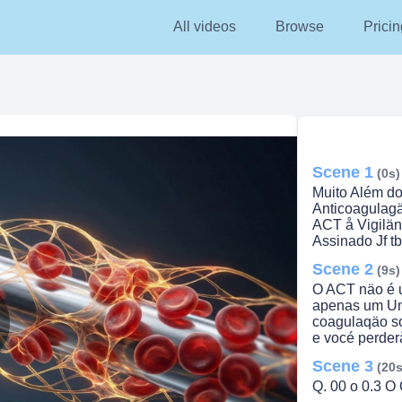
All videos
Browse
Pricin
Scene 1
(0s)
Muito Além d
Anticoagulag
ACT å Vigilän
Assinado Jf t
Scene 2
(9s)
O ACT näo é u
apenas um Un
coagulaqäo so
e vocé perder
lay
Scene 3
(20s
Q. 00 o 0.3 O 