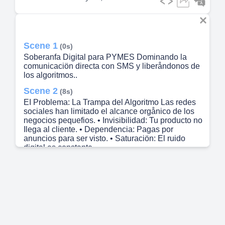
Scene 1
(0s)
Soberanfa Digital para PYMES Dominando la
comunicaciön directa con SMS y liberåndonos de
los algoritmos..
Scene 2
(8s)
EI Problema: La Trampa del Algoritmo Las redes
sociales han limitado el alcance orgånico de los
negocios pequefios. • Invisibilidad: Tu producto no
Ilega al cliente. • Dependencia: Pagas por
anuncios para ser visto. • Saturaciön: El ruido
digital es constante..
Scene 3
(22s)
La Ventaja SMS: 98% de Apertura El SMS es el
canal de comunicaciön mås directo existente. qué
SMS? No requiere internet para ser recibido. Tasa
de apertura masiva (98%). Independiente de
algoritmos sociales. Acciön inmediata (U RL corta
integrada)..