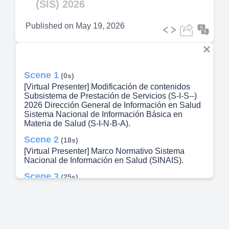
(SIS) 2026
Published on
May 19, 2026
Scene 1
(0s)
[Virtual Presenter] Modificación de contenidos
Subsistema de Prestación de Servicios (S-I-S--)
2026 Dirección General de Información en Salud
Sistema Nacional de Información Básica en
Materia de Salud (S-I-N-B-A).
Scene 2
(18s)
[Virtual Presenter] Marco Normativo Sistema
Nacional de Información en Salud (SINAIS).
Scene 3
(25s)
[Audio] Constitución Política de los Estados
Unidos Mexicanos Artículo 4º: Establece el
derecho a la protección de la salud. Garantizando
el acceso universal a los servicios de salud.
Artículo 6º: Garantiza el derecho de acceso a la