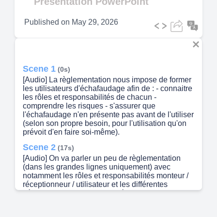
Présentation PowerPoint
Published on
May 29, 2026
Scene 1
(0s)
[Audio] La règlementation nous impose de former
les utilisateurs d'échafaudage afin de : - connaitre
les rôles et responsabilités de chacun -
comprendre les risques - s'assurer que
l'échafaudage n'en présente pas avant de l'utiliser
(selon son propre besoin, pour l'utilisation qu'on
prévoit d'en faire soi-même).
Scene 2
(17s)
[Audio] On va parler un peu de règlementation
(dans les grandes lignes uniquement) avec
notamment les rôles et responsabilités monteur /
réceptionneur / utilisateur et les différentes
vérifications obligatoires On évoquera rapidement
aussi les différents types d'échaf dont ceux qu'on
retrouve en particulier chez nous Puis on fera un