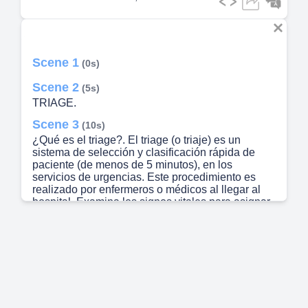
Scene 1
(0s)
Scene 2
(5s)
TRIAGE.
Scene 3
(10s)
¿Qué es el triage?. El triage (o triaje) es un
sistema de selección y clasificación rápida de
paciente (de menos de 5 minutos), en los
servicios de urgencias. Este procedimiento es
realizado por enfermeros o médicos al llegar al
hospital. Examina los signos vitales para asignar
uno de los 5 niveles de urgencia representados
mundialmente por colores..
Scene 4
(34s)
LOS CINCO NIVELES DE URGENCIA DEL
TRIACE NIVEL NIVEL 2 NIVEL 3 NIVEL 4 NIVEL
5 EMERCENCIA / RESUCITACIÖN NIVEL 2:
MUY URGENTE NIVEL 3: URCENTE NIVEL 4: