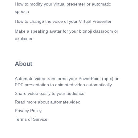
Niveles y Semáforo del Triage Psicológico. En
How to modify your virtual presenter or automatic
situaciones de intervención en crisis,
speech
habitualmente se adapta un sistema de colores
para determinar la prioridad del soporte..
How to change the voice of your Virtual Presenter
Scene 10
(2m 46s)
Make a speaking avatar for your bitmoji classroom or
Triage en el SAP. Revisión documento compartido
explainer
guía Triage. Recepción Triage Tener presente
poblaciones que no se abordan. Diligenciamiento
consentimientos y tratamiento de datos.
Derivación atención pregrado. Derivación
About
atención maestría..
Scene 11
(2m 59s)
Automate.video transforms your PowerPoint (pptx) or
Triage en el SAP: Recepción y Primera sesión.
PDF presentation to animated video automatically.
CICLO VITAL FENÓMENO CLÍNICO NIVEL DE
RIESGO (Signos y síntomas) DECISIÓN -
Share video easily to your audience.
SERVICIOS Infancia Adolescencia Adultez Vejez
Read more about automate.video
Violencias Autolesiones Conducta suicida Acting
out Consumo de SPA Conductas adictivas
Privacy Policy
Trastornos de alimentación Psicosis Rojo Amarillo
Terms of Service
(Fiscalía, Juzgados de familia, ICBF) Verde
Intervención psicológica Psicoterapia Intervención
en crisis Primeros Auxilios Psicológicos PAP: ruta
y remisión Caso fallido.