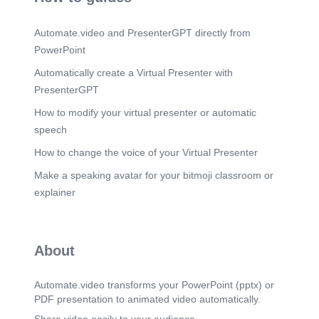
respalda con la Ley 1562, Decreto 1072 y
Resolución 0312..
Automate.video and PresenterGPT directly from
Scene 9
(2m 49s)
PowerPoint
[Audio] Importancia de la SBC Reduce
accidentes, mejora la cultura organizacional,
Automatically create a Virtual Presenter with
involucra a los trabajadores y mejora la
PresenterGPT
productividad..
How to modify your virtual presenter or automatic
Scene 10
(3m 1s)
speech
[Audio] Conclusiones El conocimiento alto en
SBC reduce conductas inseguras. Se requieren
How to change the voice of your Virtual Presenter
más capacitaciones, fortalecimiento de la cultura
del reporte y apoyo a trabajadores nuevos..
Make a speaking avatar for your bitmoji classroom or
explainer
Scene 11
(3m 16s)
[Audio] Recomendaciones Fortalecer la formación
continua, promover la observación conductual,
facilitar el reporte de actos inseguros y articular la
About
SBC con el SG-SST..
Scene 12
(3m 29s)
Automate.video transforms your PowerPoint (pptx) or
[Audio] Análisis de Resultados El 85.7% de los
PDF presentation to animated video automatically.
camilleros presentó un nivel alto de conocimiento
en SBC. 66.7% recibió capacitación formal en