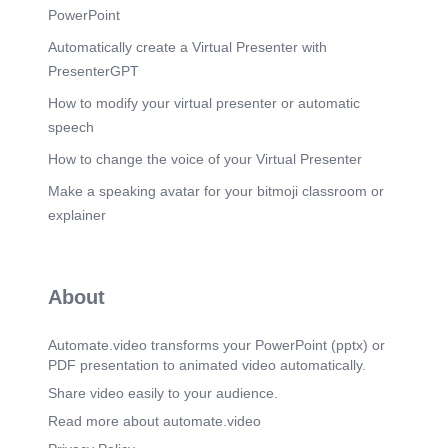
Sukses Dimasa Kini Mahasiswa yg ideal ialah
PowerPoint
mahasiswa yg : Mampu berfikir positif terhadap
Automatically create a Virtual Presenter with
sesuatu yg dikerjakan / dilakukan Mampu
menyeimbangkan sisi akademin , organisasi , dan
PresenterGPT
tugas2 Tipe2 Karakter Mahasiswa Dlm
Perkuliahan Ialah : Tipe mahasiswa Oriented (
How to modify your virtual presenter or automatic
Mahasiswa Yg selalu belajar dan kurang Bergaul
speech
Dengan Kawan2nya) Tipe Mahasiswa Organized
Oriented ( Mahasiswa Yg pandai Dalam
How to change the voice of your Virtual Presenter
Berorganisasi / Bergaul tetapi Belajarnya Kurang)
Make a speaking avatar for your bitmoji classroom or
Tipe Mahasiswa Organized Oriented dan Study (
Mahasiswa Yg pandai Dalam Mengatur Waktunya
explainer
Untuk Belajar Dan Aktif Berorganisasi ) Tipe
Mahasiswa Yg Hanya Suka Bermain ( Mahasiswa
Yg terburuk ).
Scene 8
About
(4m 0s)
4. Perguruan tinggi di era revolusi 4.0 dan
kehidupan kampus pada masa pandemic oleh
Automate.video transforms your PowerPoint (pptx) or
prof. suharso , ph.d..
PDF presentation to animated video automatically.
Scene 9
(5m 12s)
Share video easily to your audience.
Day-3.
Read more about automate.video
Scene 10
(5m 15s)