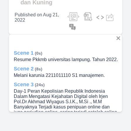
dan Kuning
Published on
Aug 21,
2022
Scene 1
(0s)
Resume Pkkmb universitas lampung. Tahun 2022.
Scene 2
(8s)
Melani karunia 2211011110 S1 manajemen.
Scene 3
(24s)
Day-1 Peran Kepolisian Republik Indonesia
Dalam Mengatasi Kejahatan Digital oleh Irjen
Pol.Dr Akhmad Wiyagus S.I.K., M.Si ., M.M
Banyaknya Terjadi kasus penipuan online dan
juga perjudian online, sering terjadi setelah saling
mengenal melalui media sosial.Upaya yg telah
dilakukan oleh Kepolisian RI untuk mengurangi
kriminalisasi digital ialah melakukan Patroli