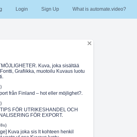
g
Login
Sign Up
What is automate.video?
ÖJLIGHETER. Kuva, joka sisältää
Fontti, Grafiikka, muotoilu Kuvaus luotu
i.
)
rt från Finland – hot eller möjlighet?.
)
TIPS FÖR UTRIKESHANDEL OCH
NALISERING FÖR EXPORT.
 8s)
e] Kuva joka sis lt kohteen henkil