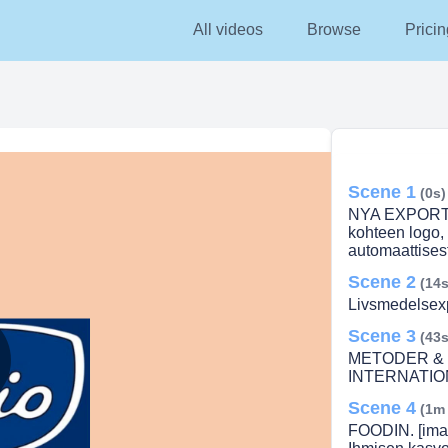
All videos
Browse
Pricin
Scene 1
(0s)
NYA EXPORTM
kohteen logo, 
automaattisest
Scene 2
(14s
Livsmedelsexpo
Scene 3
(43s
METODER & 
INTERNATIO
lay
Scene 4
(1m
FOODIN. [imag