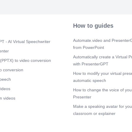
Scene 7
(2m
Om Foodin skul
skulle rekomm
området från 
How to guides
exporterar till
Tyskland, har f
kvantiteter (
Automate.video and PresenterG
T - AI Virtual Speechwriter
ESTLAND De f
from PowerPoint
kan vara t.ex
enter
är attraktiva 
Automatically create a Virtual P
många sätt. Lä
(PPTX) to video conversion
with PresenterGPT
finns redan oc
väldigt enkla,
o conversion
How to modify your virtual pres
exporterar til
speech
välbekant - F
automatic speech
marknadens st
videos
How to change the voice of your
Sverige nära 
Finland åters
Presenter
n videos
miljön och sin
Make a speaking avatar for your
deras konsumti
classroom or explainer
Scene 8
(3m
Om Foodin skul
Kuva joka sis