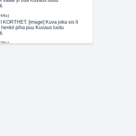
t vaate yl osa Kuvaus luotu
i.
 44s)
KORTHET. [image] Kuva joka sis lt
 henkil piha puu Kuvaus luotu
i.
 20s)
lle vilja inleda utrikeshandel?. Även om
et spelar en stor roll i företagets
h Foodin köper sina råvaror från
ucenter utomlands, exporterar de inte
ligt Business Finland är våra
hållbar utveckling, innovation och
 konkurrenskraften för sådana produkter på
 hela tiden förbättrats. Dessutom
rdisk exotism människor som bor i andra
en. (Business Finland 2023.). En av
ar är internationalisering (Foodin
Foodins marknadsföring är redan
g för den internationella marknaden.
 marknadsföring betonar nordiskhet,
ansparens och spårbarhet i
djan..