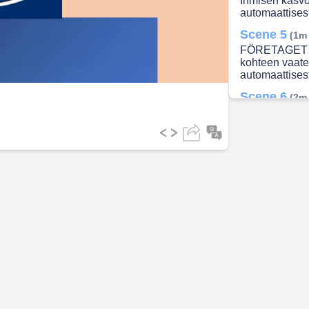
Ihmisen kasvo
automaattisest
ideo
Scene 5
(1m
FÖRETAGET I 
kohteen vaate
automaattisest
Scene 6
(2m
Om Foodin sku
internationalit
verksamhet oc
välkända prod
utomlands. En
exportstyrkor 
vitalitet, och
marknaden har
fascinerar no
delar av värld
Foodins drömm
2024.). PLUS 
mycket lämpli
Produkter och
trendighet, tr
produktionske