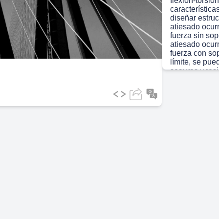
flexión-torsió
característic
diseñar estruc
ideo
atiesado ocur
fuerza sin sop
atiesado ocur
fuerza con sop
límite, se pu
seguras y resi
Scene 2
(1m
[Audio] La es
compresión se
dibujo de ing
cómo se compo
condiciones d
muestra cómo 
incluyendo los
ocurrir y cóm
muestra cómo 
material con l
Scene 3
(1m
[Audio] " La 
en la capacid