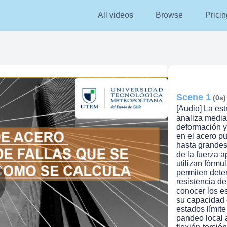
All videos
Browse
Pricin
Scene 1
(0s)
[Audio] La es
analiza media
deformación y 
en el acero p
hasta grandes
de la fuerza a
utilizan fórm
permiten dete
resistencia d
conocer los es
lay
su capacidad 
estados límite
pandeo local 