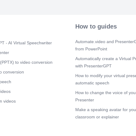
horizontales.
tipos de carga
torsión. Los 
clasificados 
cargas. Por e
How to guides
una compresió
torsión..
Automate.video and PresenterG
Scene 4
T - AI Virtual Speechwriter
(2m
from PowerPoint
[Audio] " El 
enter
axial a compre
Automatically create a Virtual P
doblarse o fle
(PPTX) to video conversion
with PresenterGPT
excesiva, pued
tanto, es impor
o conversion
How to modify your virtual pres
miembros de a
speech
automatic speech
Scene 5
(2m
videos
How to change the voice of your
[Audio] "El ma
pero su compor
Presenter
n videos
comportamiento
Make a speaking avatar for your
entre la tensió
torsión son p
classroom or explainer
La tension y 
del material."
fundamentales 