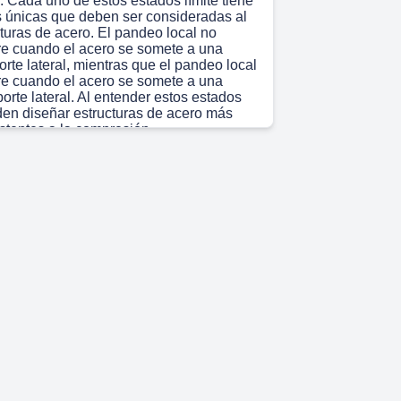
n. Cada uno de estos estados límite tiene
as únicas que deben ser consideradas al
turas de acero. El pandeo local no
re cuando el acero se somete a una
orte lateral, mientras que el pandeo local
re cuando el acero se somete a una
orte lateral. Al entender estos estados
eden diseñar estructuras de acero más
stentes a la compresión..
 10s)
tructura de un elemento de acero bajo
 representa mediante un diagrama o
eniería. Este tipo de diagrama muestra
rta el material bajo diferentes cargas y
e trabajo. En este caso, el diagrama
se comporta el acero bajo compresión,
 diferentes tipos de fallas que pueden
o calcularlas. El diagrama también
se relacionan las propiedades del
a carga aplicada..
 42s)
estructura de acero a compresión se basa
ad del material para soportar cargas