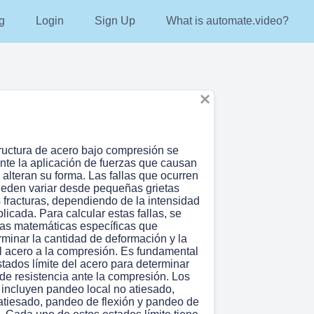
g
Login
Sign Up
What is automate.video?
tructura de acero bajo compresión se
nte la aplicación de fuerzas que causan
alteran su forma. Las fallas que ocurren
ueden variar desde pequeñas grietas
 fracturas, dependiendo de la intensidad
plicada. Para calcular estas fallas, se
ulas matemáticas específicas que
rminar la cantidad de deformación y la
el acero a la compresión. Es fundamental
tados límite del acero para determinar
de resistencia ante la compresión. Los
 incluyen pandeo local no atiesado,
atiesado, pandeo de flexión y pandeo de