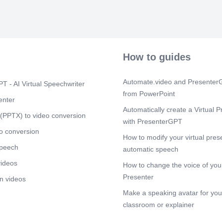
Scene 5
(1m
Plateforme Di
Digital).
Scene 6
(1m
Système de Su
How to guides
Collecte auto
temps réel ave
la plateforme
Automate.video and PresenterG
T - AI Virtual Speechwriter
from PowerPoint
Scene 7
(1m
enter
Formation et C
Automatically create a Virtual P
(PPTX) to video conversion
Formation cont
with PresenterGPT
méthodologies
o conversion
projet (PMP, P
How to modify your virtual pres
des outils d’IA
speech
automatic speech
Scene 8
(2m
videos
How to change the voice of your
Système de Su
Presenter
n videos
Collecte auto
temps réel ave
Make a speaking avatar for your
la plateforme
classroom or explainer
Scene 9
(2m