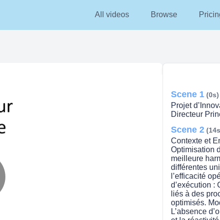
All videos
Browse
Pricin
Scene 1
(0s)
Projet d’Inno
Directeur Pri
Scene 2
(14s
Contexte et En
Optimisation 
meilleure harm
différentes un
l’efficacité o
d’exécution : 
lay
liés à des pro
optimisés. Mod
L’absence d’ou