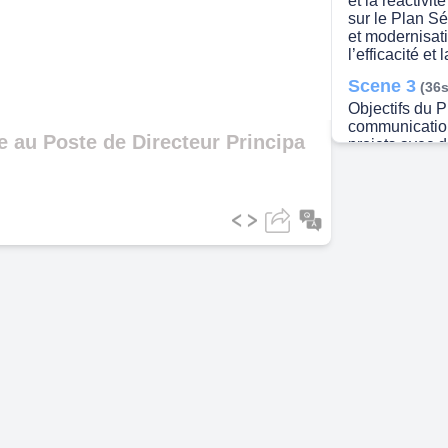
et la réactivi
sur le Plan S
et modernisati
ideo
l’efficacité et
Scene 3
(36s
Objectifs du P
communication
e au Poste de Directeur Principa
projets avec d
et l’évaluatio
financements.
Améliorer la 
la productivit
Scene 4
(53s
Composantes d
Gestion des P
Suivi et Éval
Coordination
IA. Formation 
Modules IA. Pl
Investissemen
Changements e
Solution Digit
Immobilisés a