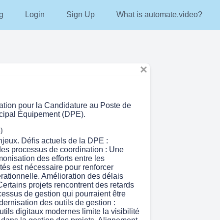
g
Login
Sign Up
What is automate.video?
vation pour la Candidature au Poste de
ncipal Équipement (DPE).
)
jeux. Défis actuels de la DPE :
des processus de coordination : Une
onisation des efforts entre les
ités est nécessaire pour renforcer
pérationnelle. Amélioration des délais
Certains projets rencontrent des retards
cessus de gestion qui pourraient être
ernisation des outils de gestion :
tils digitaux modernes limite la visibilité