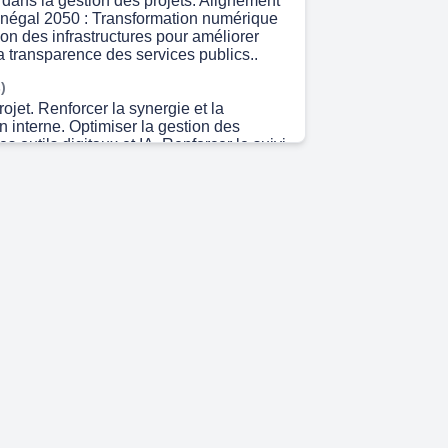
té dans la gestion des projets. Alignement
énégal 2050 : Transformation numérique
on des infrastructures pour améliorer
 la transparence des services publics..
)
rojet. Renforcer la synergie et la
 interne. Optimiser la gestion des
es outils digitaux et IA. Renforcer le suivi
n en temps réel. Faciliter l’accès aux
 Moderniser les pratiques de gestion.
gestion des actifs immobilisés. Augmenter
é de 50% grâce à l’IA..
)
u Projet. Plateforme Digitale de
rojets (PMO Digital) avec IA. Système de
uation en Temps Réel avec IA. Centre de
 des Programmes (CCP) avec Assistance
et Certification des Chefs de Projet avec
anification Stratégique des
ts avec Analyse Prédictive. Gestion des
t Innovation Technologique avec IA.
ale pour la Gestion des Actifs
vec IA..