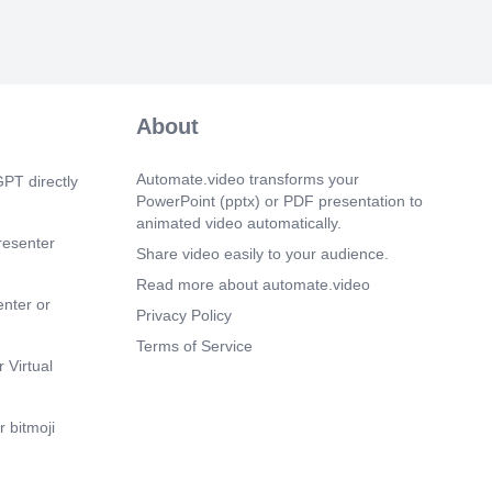
 14s)
gitale de Gestion des Projets (PMO
 37s)
ivi et Évaluation en Temps Réel.
About
matisée des données. Reporting en
c analyses prédictives. Intégration avec
Automate.video transforms your
 PMO..
PT directly
PowerPoint (pptx) or PDF presentation to
 51s)
animated video automatically.
ertification des Chefs de Projet.
resenter
Share video easily to your audience.
inue sur les outils digitaux et les
 modernes. Certification des chefs de
Read more about automate.video
RINCE2, Agile). Modules sur l’utilisation
enter or
Privacy Policy
..
Terms of Service
 13s)
 Virtual
ivi et Évaluation en Temps Réel.
matisée des données. Reporting en
c analyses prédictives. Intégration avec
 bitmoji
 PMO..
 29s)