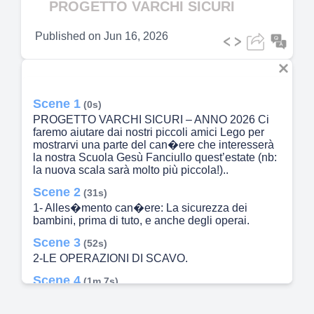
PROGETTO VARCHI SICURI
Published on
Jun 16, 2026
Scene 1
(0s)
PROGETTO VARCHI SICURI – ANNO 2026 Ci
faremo aiutare dai nostri piccoli amici Lego per
mostrarvi una parte del can�ere che interesserà
la nostra Scuola Gesù Fanciullo quest’estate (nb:
la nuova scala sarà molto più piccola!)..
Scene 2
(31s)
1- Alles�mento can�ere: La sicurezza dei
bambini, prima di tuto, e anche degli operai.
Scene 3
(52s)
2-LE OPERAZIONI DI SCAVO.
Scene 4
(1m 7s)
3-REALIZZAZIONE DELLE FONDAZIONI DELLA
NUOVA SCALA – POSA DELLA GABBIA DI