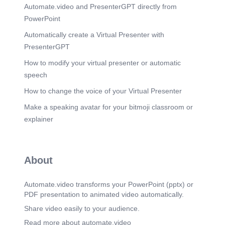
Automate.video and PresenterGPT directly from
di adeguamento antincendio e modifiche
prospettiche Planimetria generale Scala 1:500 il
PowerPoint
tecnico il committente.
Automatically create a Virtual Presenter with
Scene 10
(4m 20s)
PresenterGPT
SCUOLA MATERNA "GESU' BAMBINO" Area
prevista per le operazioni di carico/scarico W.c.
How to modify your virtual presenter or automatic
Spogliatoio Primo soccorso Area di deposito e
speech
stoccaggio Baracca di cantiere ingresso cantiere
Quadro elettrico edificio esistente Derivazione da
How to change the voice of your Virtual Presenter
rete accesso provvisorio asilo nido accesso
provvisorio scuola materna AREA DI CANTIERE
Make a speaking avatar for your bitmoji classroom or
Ponteggio a telaio accesso ponteggio Cartello di
explainer
cantiere 691 Via di esodo U.E. U.E. 150 250 138.
About
Automate.video transforms your PowerPoint (pptx) or
PDF presentation to animated video automatically.
Share video easily to your audience.
Read more about automate.video