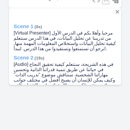
Scene 1
(0s)
[Virtual Presenter] مرحبا وأهلا بكم في الدرس الأول
من تدريبنا عن تحليل البيانات، في هذا الدرس سنتعلم
كيفية تحليل البيانات واستخلاص المعلومات المهمة منها.
نرجو أن تستمتعوا وتستفيدوا من هذا الدرس. لنبدأ!.
Scene 2
(19s)
[Audio] في هذه الشريحة، سنتعلم كيفية تحقيق النجاح
في حياتنا عن طريق تنمية قدراتنا الذاتية وتحسين
مهاراتنا الشخصية. سنناقش موضوع "تدريب الذات"
وكيف يمكن للإنسان أن يصبح أفضل في مختلف جوانب
حياته. سنقدم لكم بعض الاستراتيجيات والتقنيات التي
يمكن أن تساعدكم على النجاح والتقدم في حياتكم.
سيتم تطبيق هذه الاستراتيجيات على أهدافكم الشخصية
والمهنية، وسيتم التركيز على كيفية تحقيق النجاح
وتجاوز التحديات. إذا كنت تبحث عن طريقة للتغلب على
الصعوبات وتحقيق النجاح، فهذه الشريحة هي الخطوة
الأولى بالنسبة لك. سنقدم لكم الأدوات والمهارات
اللازمة لتحقيق أهدافكم وتحقيق أحلامكم. يرجى متابعتنا
في الشريحة القادمة للحصول على المزيد من