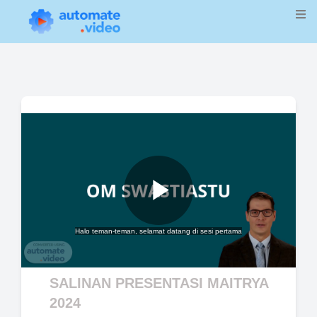
Play
Halo teman-teman, selamat datang di sesi pertama
Video
SALINAN PRESENTASI MAITRYA
2024