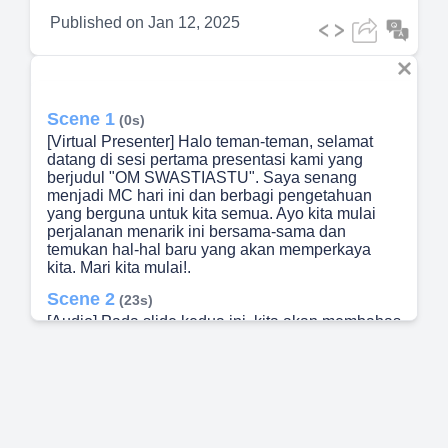
Published on
Jan 12, 2025
Scene 1
(0s)
[Virtual Presenter] Halo teman-teman, selamat
datang di sesi pertama presentasi kami yang
berjudul "OM SWASTIASTU". Saya senang
menjadi MC hari ini dan berbagi pengetahuan
yang berguna untuk kita semua. Ayo kita mulai
perjalanan menarik ini bersama-sama dan
temukan hal-hal baru yang akan memperkaya
kita. Mari kita mulai!.
Scene 2
(23s)
[Audio] Pada slide kedua ini, kita akan membahas
tentang "APAT Anggota Tahunan" yang akan
berlangsung pada tanggal 22 Januari 2024 di
kecamatan Karangasem. APAT adalah singkatan
dari "Anggota Perkumpulan Tahunan". Tujuan dari
kegiatan ini adalah untuk merencanakan
kegiatan-kegiatan perkumpulan selama satu
tahun kedepan. Kegiatan APAT ini sangat penting