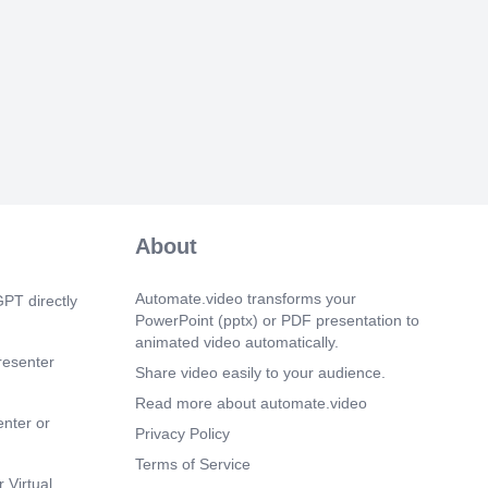
)
dres Bello•. Gestión estratégica.
implementar la estrategia.
9s)
vierte el tiempo en las reuniones
sultados financieros Búsqueda de
s defectos presupuestarios Exploración
nto de metas, buscando responsables.
m 5s)
 empresas no vinculan los presupuestos
About
gia. Originado por que los recursos
ancieros se conectan con los objetivos
corto plazo y no con la estrategia a largo
Automate.video transforms your
PT directly
PowerPoint (pptx) or PDF presentation to
animated video automatically.
m 11s)
resenter
Share video easily to your audience.
a esa vinculación?. unjversidad Andres
Read more about automate.video
enter or
m 17s)
Privacy Policy
r nuestra visiön, como deberiamos ser
Terms of Service
clientes? Perspectiva del cliente
 Virtual