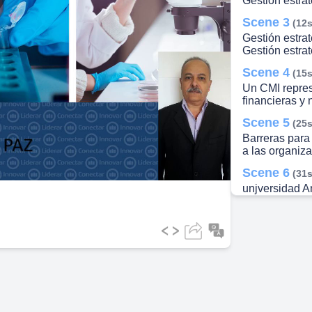
Gestión estrat
lay
Scene 3
(12s
Gestión estrat
Gestión estrat
Scene 4
(15s
ideo
Un CMI repre
financieras y 
Scene 5
(25s
Barreras para
a las organiza
Scene 6
(31s
unjversidad An
Barreras para 
Scene 7
(36s
unjversidad An
Barreras para 
Scene 8
(41s
unjversidad An
Barreras para 