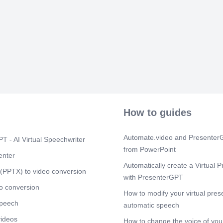
Scene 9
(44s
unjversidad An
Barreras para 
Scene 10
(4
¿En qué se in
directiva? Re
solución a lo
del cumplimie
Scene 11
(1
El 60% de las
How to guides
con la estrate
humanos y fin
financieros a 
Automate.video and PresenterG
T - AI Virtual Speechwriter
plazo.
from PowerPoint
enter
Scene 12
(1
Automatically create a Virtual P
(PPTX) to video conversion
¿Cómo se logr
with PresenterGPT
Bello•.
o conversion
How to modify your virtual pres
Scene 13
(1
speech
automatic speech
&Para alcanza
visto por Ios 
videos
How to change the voice of your