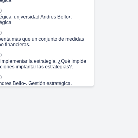
égica.
)
égica. unjversidad Andres Bello•.
égica.
)
senta más que un conjunto de medidas
no financieras.
)
 implementar la estrategia. ¿Qué impide
ciones implantar las estrategias?.
)
dres Bello•. Gestión estratégica.
implementar la estrategia.
)
dres Bello•. Gestión estratégica.
implementar la estrategia.
)
dres Bello•. Gestión estratégica.
implementar la estrategia.