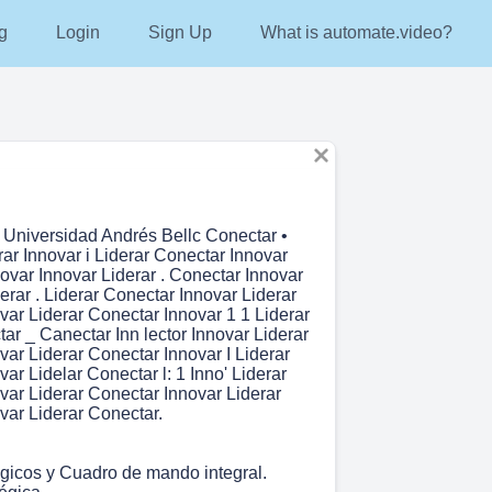
g
Login
Sign Up
What is automate.video?
Universidad Andrés Bellc Conectar •
rar Innovar i Liderar Conectar Innovar
novar Innovar Liderar . Conectar Innovar
derar . Liderar Conectar Innovar Liderar
var Liderar Conectar Innovar 1 1 Liderar
ar _ Canectar Inn lector Innovar Liderar
var Liderar Conectar Innovar I Liderar
ar Lidelar Conectar l: 1 Inno' Liderar
var Liderar Conectar Innovar Liderar
var Liderar Conectar.
gicos y Cuadro de mando integral.