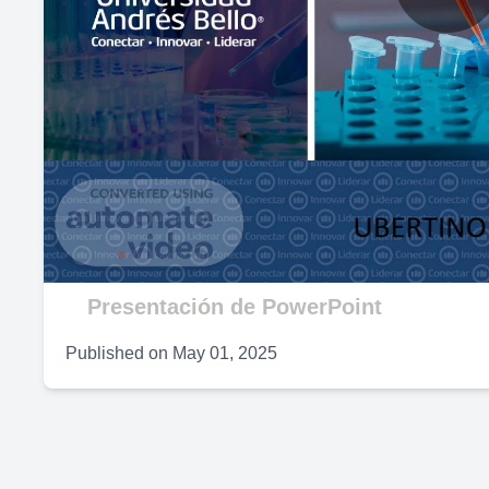
P
V
Presentación de PowerPoint
Published on
May 01, 2025