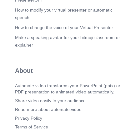
impulsar el desarrollo sostenible en la industria de
la moda textil. La diversidad de formatos es una
How to modify your virtual presenter or automatic
de nuestras fortalezas: organizamos webinars con
speech
expertas reconocidas, hemos coordinado una
mesa redonda extraordinariamente
How to change the voice of your Virtual Presenter
enriquecedora, y ofrecemos cuatro MOOCs
asincrónicos con tutorización personalizada.
Make a speaking avatar for your bitmoji classroom or
Complementamos esto con formaciones
explainer
semipresenciales que incluyen visitas a empresas
locales que son referentes en sostenibilidad.
Además, proporcionamos consultorías
especializadas para cualquier persona o entidad
interesada en Extremadura, ofreciendo
About
asesoramiento personalizado adaptado a las
necesidades específicas de cada cliente..
Automate.video transforms your PowerPoint (pptx) or
Scene 7
(3m 35s)
PDF presentation to animated video automatically.
[Audio] Supervisión de Exámenes (Proctoring)
Share video easily to your audience.
Verificación de identidad Soporte técnico
inmediato Comprobamos que cada examinado es
Read more about automate.video
quien Ofrecemos asistencia instantánea ante dice
Privacy Policy
ser mediante sistemas de identificación cualquier
incidencia que pueda surgir seguros. durante el
Terms of Service
examen. Supervisión en tiempo real Certificación
validada Vigilamos el desarrollo de las pruebas