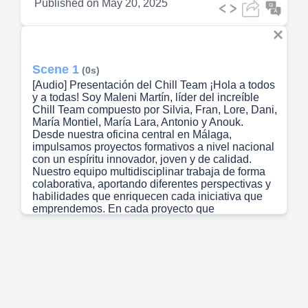
Published on
May 20, 2025
Scene 1
(0s)
[Audio] Presentación del Chill Team ¡Hola a todos
y a todas! Soy Maleni Martín, líder del increíble
Chill Team compuesto por Silvia, Fran, Lore, Dani,
María Montiel, María Lara, Antonio y Anouk.
Desde nuestra oficina central en Málaga,
impulsamos proyectos formativos a nivel nacional
con un espíritu innovador, joven y de calidad.
Nuestro equipo multidisciplinar trabaja de forma
colaborativa, aportando diferentes perspectivas y
habilidades que enriquecen cada iniciativa que
emprendemos. En cada proyecto que
desarrollamos, volcamos nuestra pasión y
compromiso, buscando no solo cumplir objetivos,
sino superar expectativas y generar un cambio
positivo en las personas y organizaciones con las
que trabajamos..
Scene 2
(50s)
[Audio] Silvia Fran Lore Dani María Montiel María