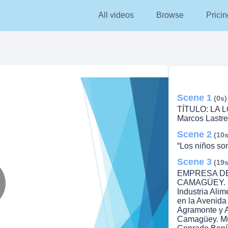
All videos
Browse
Pricin
Scene 1
(0s)
TÍTULO: LA 
Marcos Lastre
Scene 2
(10s
“Los niños son 
Scene 3
(19s
EMPRESA D
CAMAGÜEY. Per
Industria Ali
lay
en la Avenida
Agramonte y Ar
Camagüey. Muy