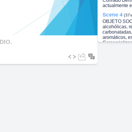
Conrado Benít
actualmente el
ideo
Scene 4
(37s
OBJETO SOCIA
alcohólicas, r
carbonatadas,
aromáticos, e
DIO.
Comercializar
de bebidas y r
Scene 5
(51s
LA EMPRESA D
Fábrica de Re
Scene 6
(1m
UEB Fábrica R
Fábrica Ron y
Scene 7
(1m
Fundación. An
Bebidas y Li
ubicada en Tí
formándose l
Camaguey ubic