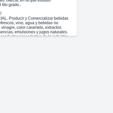
ez García, en la que estudio
 6to grado..
)
L. Producir y Comercializar bebidas
efrescos, vino, agua y bebidas no
 vinagre, color caramelo, extractos
sencias, emulsiones y jugos naturales.
 productos procedentes de la industria
efrescos..
)
IRIGE 6 UEB. [image] jiu. UEB
fresco “23 de agosto”.
 3s)
on y Vinos “Puerto Príncipe”. UEB
 Vinos “Puerto Príncipe”.
 12s)
teriormente existía la Empresa de
cores Camaguey, que se encontraba
nima. En el año 1997 se separa
a Empresa de Bebidas y Refrescos
ándose en la dirección actual..