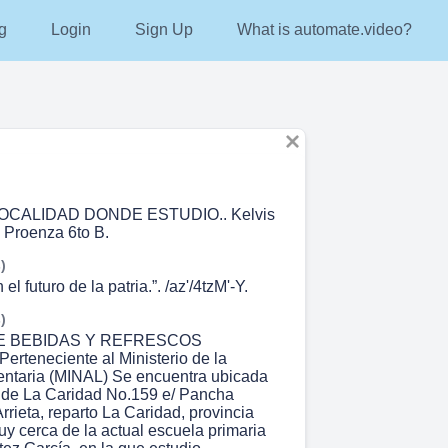
g
Login
Sign Up
What is automate.video?
LOCALIDAD DONDE ESTUDIO.. Kelvis
 Proenza 6to B.
)
el futuro de la patria.”. /az'/4tzM'-Y.
)
E BEBIDAS Y REFRESCOS
teneciente al Ministerio de la
mentaria (MINAL) Se encuentra ubicada
 de La Caridad No.159 e/ Pancha
rieta, reparto La Caridad, provincia
 cerca de la actual escuela primaria