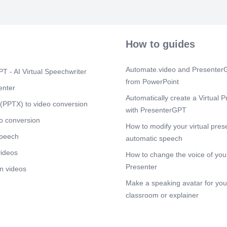
Scene 8
(1m
Materias que 
racional..
How to guides
Scene 9
(1m
Principales r
años..
Automate.video and PresenterG
T - AI Virtual Speechwriter
Scene 10
from PowerPoint
(2
enter
Destinos de l
Automatically create a Virtual P
genera un gru
(PPTX) to video conversion
with PresenterGPT
productivos, a
transporte, en
o conversion
How to modify your virtual pres
cartón: genera
speech
base de papel
automatic speech
auto adhesiva
videos
How to change the voice of your
enrolladas las
los procesos 
Presenter
n videos
envases. Plás
Make a speaking avatar for your
el proceso en
envasada el a
classroom or explainer
Acero y hierro
mantenimiento
desuso que uti