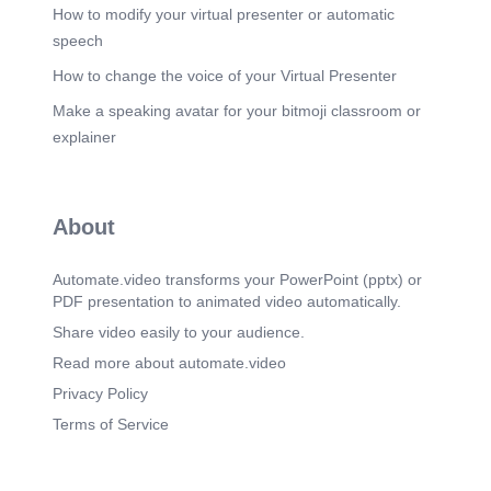
(Tl) 90% - 95% Stade Localisé (T2/T3) 70% - 80%
How to modify your virtual presenter or automatic
Stade Métastatique 25% - 27% Complexité du
speech
Traitement Minime (Chirurgie conservatrice)
Modérée (Combiné) Lourde (Chimiothérapie
How to change the voice of your Virtual Presenter
intensive) Source : Statistiques OMS & Plan
Make a speaking avatar for your bitmoji classroom or
National du Cancer Maroc.
explainer
Scene 9
(1m 48s)
Tendances de Illncidence (Maroc) 2010 2015
2020 2024 Prévision 2026 On observe une
augmentation constante des diagnostics liée å
About
l'amélioration des moyens de dépistage et au
vieillissement de la population..
Automate.video transforms your PowerPoint (pptx) or
Scene 10
(1m 58s)
PDF presentation to animated video automatically.
Étude de Cas : Mme Malika Profil Clinique Profil
Clinique Age : 50 ans. Découverte d'une masse
Share video easily to your audience.
via auto-examen. Diagnostic : Carcinome
Read more about automate.video
canalaire infiltrant. "Le soutien de l'aide-soignant
m 'a aidée å accepter mon nouveau corps aprés la
Privacy Policy
chirurgie. " Interventions : Hygiéne post-
Terms of Service
opératoire, surveillance des drains, soutien moral..
Scene 11
(2m 14s)
CONFÉRENCE DE RECHERCHE SUR LE