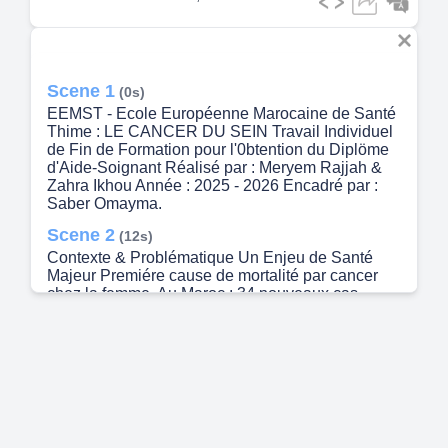
Scene 1
(0s)
EEMST - Ecole Européenne Marocaine de Santé
Thime : LE CANCER DU SEIN Travail Individuel
de Fin de Formation pour l'0btention du Diplöme
d'Aide-Soignant Réalisé par : Meryem Rajjah &
Zahra Ikhou Année : 2025 - 2026 Encadré par :
Saber Omayma.
Scene 2
(12s)
Contexte & Problématique Un Enjeu de Santé
Majeur Premiére cause de mortalité par cancer
chez la femme. Au Maroc : 34 nouveaux cas
diagnostiqués chaque jour. Impact majeur sur le
plan physique et psychologique. Question de
recherche : Dans quelle mesure la prise en
charge par l'aide-soignant favorise-t-elle le bien-
étre des patientes ? Cas±løca O Fez &Données
Régi*.
Scene 3
(28s)