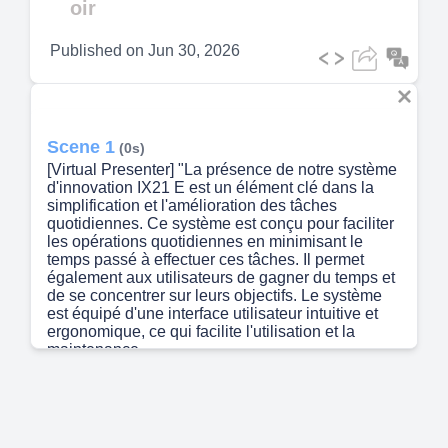
oir
Published on
Jun 30, 2026
Scene 1
(0s)
[Virtual Presenter] "La présence de notre système
d'innovation IX21 E est un élément clé dans la
simplification et l'amélioration des tâches
quotidiennes. Ce système est conçu pour faciliter
les opérations quotidiennes en minimisant le
temps passé à effectuer ces tâches. Il permet
également aux utilisateurs de gagner du temps et
de se concentrer sur leurs objectifs. Le système
est équipé d'une interface utilisateur intuitive et
ergonomique, ce qui facilite l'utilisation et la
maintenance..
Scene 2
(31s)
Scene 3
(36s)
[Audio] La IX21 E est un produit innovant de notre