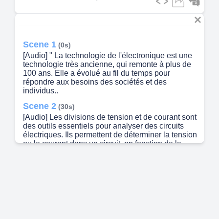
Scene 1
(0s)
[Audio] " La technologie de l'électronique est une
technologie très ancienne, qui remonte à plus de
100 ans. Elle a évolué au fil du temps pour
répondre aux besoins des sociétés et des
individus..
Scene 2
(30s)
[Audio] Les divisions de tension et de courant sont
des outils essentiels pour analyser des circuits
électriques. Ils permettent de déterminer la tension
ou le courant dans un circuit, en fonction de la
tension totale et des valeurs des composants
électriques. Le diviseur de tension est utilisé pour
déterminer la tension aux bornes d'une résistance
en série, tandis que le diviseur de courant est
utilisé pour déterminer le courant traversant une
résistance en parallèle. Les formules pour ces
deux diviseurs sont simples et faciles à utiliser,
elles sont souvent présentées sous forme de