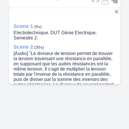
Scene 1
(0s)
Electrotechnique. DUT Génie Electrique.
Semestre 2.
Scene 2
(30s)
[Audio] "Le diviseur de tension permet de trouver
la tension traversant une résistance en parallèle,
en supposant que les autres résistances ont la
même tension. Il s'agit de multiplier la tension
totale par l'inverse de la résistance en parallèle,
puis de diviser par la somme des inverses des
autres résistances. Le diviseur de courant permet
de trouver le courant traversant une résistance en
série, en supposant que les autres résistances ont
la même courant total. Il s'agit de multiplier le
courant total par l'inverse de la résistance en
série, puis de diviser par la somme des inverses
des autres résistances. C'est un peu comme faire
une division, mais avec des résistances.".