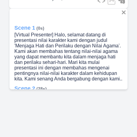
Scene 1
(0s)
[Virtual Presenter] Halo, selamat datang di
presentasi nilai karakter kami dengan judul
'Menjaga Hati dan Perilaku dengan Nilai Agama'.
Kami akan membahas tentang nilai-nilai agama
yang dapat membantu kita dalam menjaga hati
dan perilaku sehari-hari. Mari kita mulai
presentasi ini dengan membahas mengenai
pentingnya nilai-nilai karakter dalam kehidupan
kita. Kami senang Anda bergabung dengan kami..
Scene 2
(28s)
[Audio] Kita akan membahas tentang menjaga
hati dan perilaku dalam perspektif nilai agama. Ini
merupakan bagian dari presentasi mengenai nilai
karakter. Pada slide nomor dua, kita akan
membahas daftar isi. Ada beberapa hal yang akan
kita bahas, pertama adalah apa itu keimanan bagi
kita. Keimanan adalah kepercayaan pada Tuhan
yang mempengaruhi segala aspek kehidupan