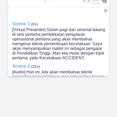
Scene 1
(0s)
[Virtual Presenter] Salam pagi dan selamat datang
di sesi pertama pembekalan pengawas
operasional pertama yang akan membahas
mengenai teknik pemeriksaan kecelakaan. Saya
akan menyampaikan materi ini sebagai pengajar
di Pendidikan Tinggi. Mari kita mulai dengan topik
pertama, yaitu Kecelakaan ACCIDENT..
Scene 2
(22s)
[Audio] Hari ini, kita akan membahas teknik
pemeriksaan kecelakaan yang merupakan bagian
penting dari tugas pengawas operasional.
Kejadian kecelakaan dapat menurunkan
produktivitas tenaga kerja dan peralatan. Kita juga
mengenal "near miss" atau "near accident", yaitu
kejadian yang hampir menyebabkan kecelakaan
tetapi tidak ada cedera atau kerusakan alat.
Namun, jika kecelakaan terjadi tanpa
direncanakan dan tidak dikendalikan, hal itu akan