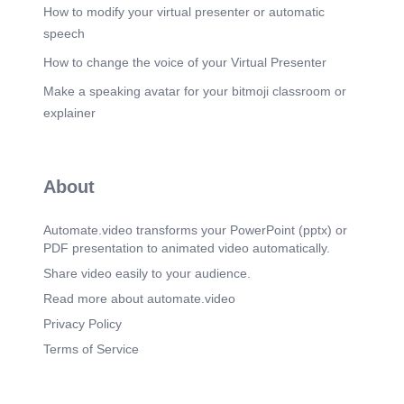
pencegahan kecelakaan di tempat kerja. Tujuan
How to modify your virtual presenter or automatic
penyelidikan kecelakaan adalah memahami dan
speech
mengetahui secara akurat penyebab terjadinya
kecelakaan. Dengan mengetahui penyebabnya,
How to change the voice of your Virtual Presenter
kita dapat mencegah kecelakaan serupa di masa
Make a speaking avatar for your bitmoji classroom or
depan. Namun, penting untuk diingat bahwa
kepala teknik tambang tidak boleh mengubah
explainer
kondisi tempat atau perbaikan peralatan akibat
kecelakaan atau kejadian berbahaya tanpa
persetujuan dari Kepala Inspektur
Ketenagakerjaan. Pemahaman yang tepat tentang
About
tujuan penyelidikan kecelakaan akan membantu
meningkatkan keselamatan dan menghindari
kecelakaan di tempat kerja. Mari kita lanjutkan ke
Automate.video transforms your PowerPoint (pptx) or
bagian selanjutnya..
PDF presentation to animated video automatically.
Scene 5
(3m 51s)
Share video easily to your audience.
[Audio] Presentasi kami kali ini akan membahas
Read more about automate.video
teknik pemeriksaan kecelakaan dan khususnya
bagian ke-5 berjudul "Pengawas harus Ikut
Privacy Policy
Terlibat dalam Investigasi". Sebagai pengawas
Terms of Service
operasional pertama, Anda memiliki tanggung
jawab besar untuk menjaga keselamatan dan
kesehatan di tempat kerja. Anda juga seharusnya
terlibat dalam proses investigasi kecelakaan yang