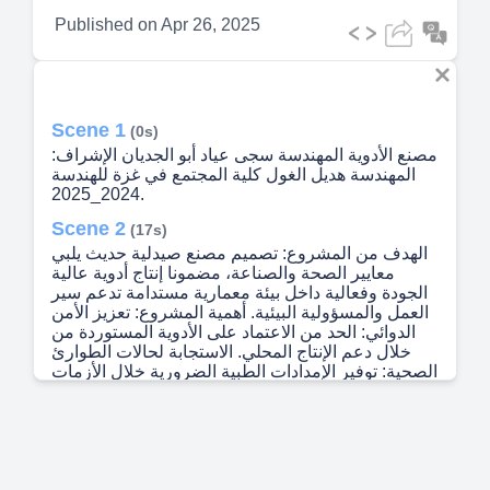
Published on
Apr 26, 2025
Scene 1
(0s)
مصنع الأدوية المهندسة سجى عياد أبو الجديان الإشراف:
المهندسة هديل الغول كلية المجتمع في غزة للهندسة
2024_2025.
Scene 2
(17s)
الهدف من المشروع: تصميم مصنع صيدلية حديث يلبي
معايير الصحة والصناعة، مضمونا إنتاج أدوية عالية
الجودة وفعالية داخل بيئة معمارية مستدامة تدعم سير
العمل والمسؤولية البيئية. أهمية المشروع: تعزيز الأمن
الدوائي: الحد من الاعتماد على الأدوية المستوردة من
خلال دعم الإنتاج المحلي. الاستجابة لحالات الطوارئ
الصحية: توفير الإمدادات الطبية الضرورية خلال الأزمات
والحروب أو الأوبئة. تعزيز الاقتصاد المحلي: خلق فرص
عمل ودعم قطاع صناعي حيوي. تعزيز نقل التكنولوجيا:
دعم البحث والتطوير في الصناعات الدوائية. تحقيق
الاستدامة: الاستفادة من مواد صديقة للبيئة ونظم طاقة
فعالة..