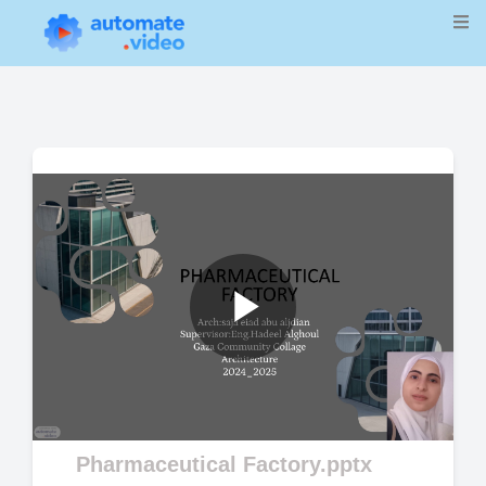
Play
Video
Pharmaceutical Factory.pptx