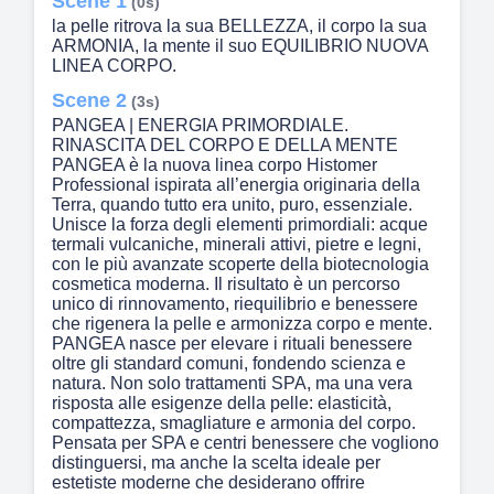
Scene 1
(0s)
la pelle ritrova la sua BELLEZZA, il corpo la sua
ARMONIA, la mente il suo EQUILIBRIO NUOVA
LINEA CORPO.
Scene 2
(3s)
PANGEA | ENERGIA PRIMORDIALE.
RINASCITA DEL CORPO E DELLA MENTE
PANGEA è la nuova linea corpo Histomer
Professional ispirata all’energia originaria della
Terra, quando tutto era unito, puro, essenziale.
Unisce la forza degli elementi primordiali: acque
termali vulcaniche, minerali attivi, pietre e legni,
con le più avanzate scoperte della biotecnologia
cosmetica moderna. Il risultato è un percorso
unico di rinnovamento, riequilibrio e benessere
che rigenera la pelle e armonizza corpo e mente.
PANGEA nasce per elevare i rituali benessere
oltre gli standard comuni, fondendo scienza e
natura. Non solo trattamenti SPA, ma una vera
risposta alle esigenze della pelle: elasticità,
compattezza, smagliature e armonia del corpo.
Pensata per SPA e centri benessere che vogliono
distinguersi, ma anche la scelta ideale per
estetiste moderne che desiderano offrire