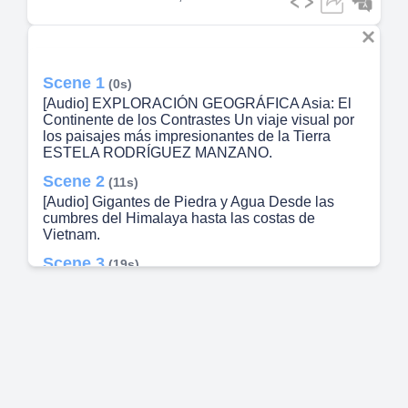
Scene 1
(0s)
[Audio] EXPLORACIÓN GEOGRÁFICA Asia: El
Continente de los Contrastes Un viaje visual por
los paisajes más impresionantes de la Tierra
ESTELA RODRÍGUEZ MANZANO.
Scene 2
(11s)
[Audio] Gigantes de Piedra y Agua Desde las
cumbres del Himalaya hasta las costas de
Vietnam.
Scene 3
(19s)
[Audio] El Himalaya: El Techo del Mundo Asia es
un continente de contrastes extraordinarios. En su
corazón se alza el Himalaya, la cordillera más alta
del mundo. Con picos que superan los 8.000
metros, el Monte Everest destaca como el punto
más elevado de la Tierra, ofreciendo un panorama
místico de glaciares y valles profundos que
desafían la imaginación de aventureros y