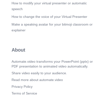
Scene 10
(2m 38s)
How to modify your virtual presenter or automatic
[Audio] Tesoros Verdes del Sudeste Sri Lanka
speech
Malasia Inmensas alfombras verdes de cultivos
de té que se extienden Bosques lluviosos
How to change the voice of your Virtual Presenter
tropicales que protegen una de las mayores
Make a speaking avatar for your bitmoji classroom or
suavemente sobre laderas neblinosas.
biodiversidades del planeta..
explainer
Scene 11
(2m 54s)
[Audio] Conclusión: La Diversidad de Asia
Majestuosidad de Piedra: Los imponentes
About
colosos nevados del Himalaya que coronan la
Tierra. Misticismo Kárstico: Las bahías
vietnamitas y sus icónicas formaciones calizas en
Automate.video transforms your PowerPoint (pptx) or
el mar. Vastedad de Arena: La desoladora pero
PDF presentation to animated video automatically.
hermosa geografía del gran Desierto de Gobi.
Ecosistemas Salvajes: Las islas protegidas donde
Share video easily to your audience.
reina el milenario dragón de Komodo. Símbolos
Read more about automate.video
de Tradición: El emblemático Monte Fuji
perfectamente fusionado con la primavera
Privacy Policy
japonesa. Pulmones Esmeralda: Las ricas
Terms of Service
plantaciones de té de Sri Lanka y las selvas
ancestrales de Malasia..