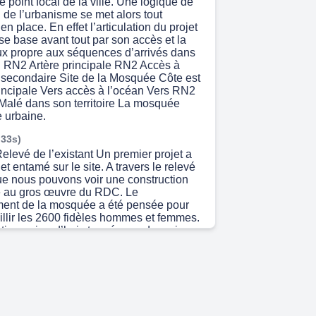
e point focal de la ville. Une logique de
n de l’urbanisme se met alors tout
en place. En effet l’articulation du projet
se base avant tout par son accès et la
lux propre aux séquences d’arrivés dans
 RN2 Artère principale RN2 Accès à
 secondaire Site de la Mosquée Côte est
incipale Vers accès à l’océan Vers RN2
 Malé dans son territoire La mosquée
e urbaine.
 33s)
Relevé de l’existant Un premier projet a
et entamé sur le site. A travers le relevé
e nous pouvons voir une construction
té au gros œuvre du RDC. Le
ent de la mosquée a été pensée pour
illir les 2600 fidèles hommes et femmes.
ction aujourd’hui stoppé pour des raisons
sse paraître des écarts entre l’étude du
écution réel de ce dernier. Cela entraine
curité liée à la structure même de
ant dangereux la reprise de la
ar les bases et l’assise du bâtiment
rendre. Le projet – La perle dans son