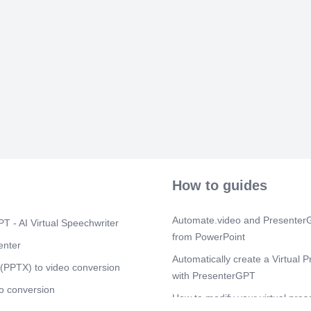
écrin Pour don
aux réflexions
préconisons p
une redéfiniti
limites du site
D’assoir l’in
traiter les ab
gymnastique su
Pour mettre en
de l’existant e
nouvelle base
mosquée à son
mosquée Le ca
un sujet inévi
architecturale
How to guides
traits de cara
l’architecture
variée, nous 
Automate.video and PresenterG
T - AI Virtual Speechwriter
structurants d
from PowerPoint
- Les arcades 
enter
de la mosquée 
Automatically create a Virtual P
tous. A cela s’
(PPTX) to video conversion
with PresenterGPT
que nous pouv
o conversion
mosquées. Emp
How to modify your virtual pres