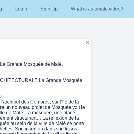
g
Login
Sign Up
What is automate.video?
a Grande Mosquée de Malé.
RCHITECTURALE La Grande Mosquée
)
l’archipel des Comores, sur l’île de la
e un nouveau projet de Mosquée voit le
ville de Malé. La mosquée, une place
lément structurant… La réflexion de la
uée au sein de la ville de Malé se porte
helles. Son insertion dans son tissus