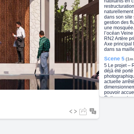
habitants en c
restructuratio
naturellement 
dans son site 
gestion des f
une mosquée.
l’océan Veine
RN2 Artère pr
Axe principal
dans sa maill
Scene 5
(1m
5 Le projet – 
déjà été porté 
photographiqu
actuelle arrê
dimensionnem
pouvoir accue
Cette constru
techniques lai
projet et l’ex
alors une insé
l’édifice rend
construction c
seraient à rep