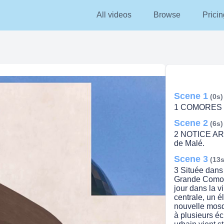
All videos
Browse
Pricin
Scene 1
(0s)
1 COMORES L
Scene 2
(6s)
2 NOTICE A
de Malé.
Scene 3
(13s
3 Située dans 
Grande Comor
jour dans la 
centrale, un é
nouvelle mosq
à plusieurs éc