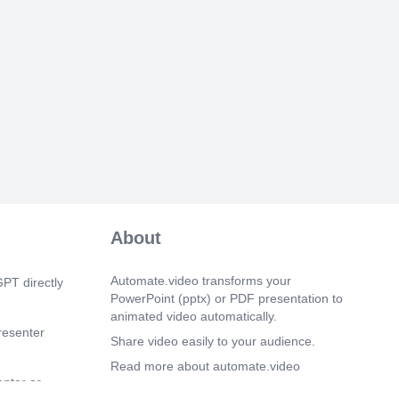
ner suite à ce diagnostic de l’existant et
 liées aux différentes échelles, nous
our la réalisation de ce nouveau projet
on de l’emprise et une qualification des
. Cette réorganisation permettra : -
tégralité du programme demandé - De
ords de la mosquée - D’avoir une
r la capacité d’accueil au sein du site
 place ces objectifs, une déconstruction
st impérative afin de partir sur une
 pour ancrer de façon pérenne la
 site. Le projet – Le caractère d’une
ractère identifiable d’une mosquée est
table dans son approche et sa réflexion
. En effet ce lieu de culte possède des
About
ctères spécifiques issus de la richesse de
 islamique. De cet art islamique vaste et
pouvons néanmoins définir les éléments
Automate.video transforms your
PT directly
e ce lieu de culte : - Le dôme - Le minaret
PowerPoint (pptx) or PDF presentation to
Ces trois éléments vont dessiner l’épure
animated video automatically.
la rendant intemporel et identifiable par
resenter
ajoute le rapport aux jardins et à l’eau
Share video easily to your audience.
ons systématique retrouver dans les
Read more about automate.video
rise actuelle Nouvelle Emprise.
enter or
Privacy Policy