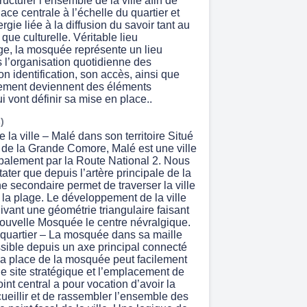
ructurer l’ensemble de la ville afin de
ace centrale à l’échelle du quartier et
rgie liée à la diffusion du savoir tant au
 que culturelle. Véritable lieu
ge, la mosquée représente un lieu
s l’organisation quotidienne des
 identification, son accès, ainsi que
ement deviennent des éléments
ui vont définir sa mise en place..
)
e la ville – Malé dans son territoire Situé
t de la Grande Comore, Malé est une ville
ipalement par la Route National 2. Nous
ter que depuis l’artère principale de la
e secondaire permet de traverser la ville
 la plage. Le développement de la ville
suivant une géométrie triangulaire faisant
 nouvelle Mosquée le centre névralgique.
u quartier – La mosquée dans sa maille
sible depuis un axe principal connecté
la place de la mosquée peut facilement
e site stratégique et l’emplacement de
nt central a pour vocation d’avoir la
ueillir et de rassembler l’ensemble des