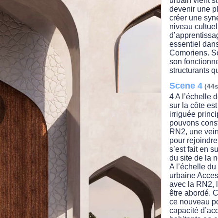
urbain vient st
devenir une pl
créer une syne
niveau cultuel
d’apprentissa
essentiel dan
Comoriens. Son
son fonctionn
structurants q
Scene 4
(44s
4 A l’échelle d
sur la côte es
irriguée princ
pouvons consta
lay
RN2, une vein
pour rejoindre
s’est fait en 
du site de la
A l’échelle d
ideo
urbaine Acces
avec la RN2, 
être abordé. C
ce nouveau poi
capacité d’acc